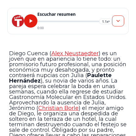
Escuchar resumen
1.1x
▾
0:00
Diego Cuenca (
Alex Neustaedter
) es un
joven que en apariencia lo tiene todo: un
promisorio futuro profesional, una posición
económica muy desahogada, y pronto
contraerá nupcias con Julia (
Paulette
Hernández
), su novia de varios años. La
pareja espera celebrar la boda en unas
semanas, cuando ella regrese de estudiar
Gastronomía Molecular en Estados Unidos.
Aprovechando la ausencia de Julia,
Jerónimo (
Christian Borle
) el mejor amigo
de Diego, le organiza una despedida de
soltero en la terraza de un hotel, la cual
terminan destruyendo cuando el festejo se
sale de control. Obligado por su padre,
Diego ofrece llevar a cabo las reparaciones