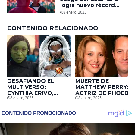
industria a su cuerpo
logra nuevo récord
mundial en tan solo 11
8 enero, 2025
días en Netflix
CONTENIDO RELACIONADO
DESAFIANDO EL
MUERTE DE
MULTIVERSO:
MATTHEW PERRY:
CYNTHIA ERIVO,
ACTRIZ DE PHOEBE,
8 enero, 2025
8 enero, 2025
PROTAGONISTA DE
EN ‘FRIENDS’,
‘WICKED’, QUIERE
DESCUBRE UN
SER STORM EN EL
EMOTIVO MENSAJE
MCU
QUE EL ACTOR LE
DEJÓ