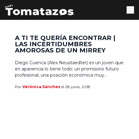
A TI TE QUERÍA ENCONTRAR |
LAS INCERTIDUMBRES
AMOROSAS DE UN MIRREY
Diego Cuenca (Alex Neustaedter) es un joven que
en apariencia lo tiene todo: un promisorio futuro
profesional, una posición económica muy
desahogada, y pronto contraerá nupcias con Julia
Por
Verónica Sánchez
el 28 junio, 2018
(Paulette Hernández), su novia de varios años. La
pareja espera celebrar la boda en unas semanas,
cuando ella regrese de estudiar Gastronomía
Molecular en Estados Unidos. Aprovechando […]