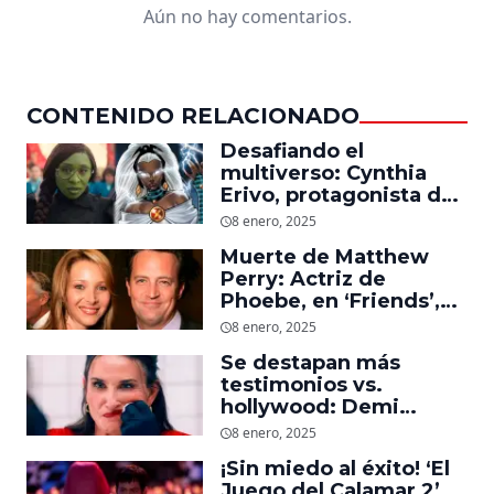
Aún no hay comentarios.
CONTENIDO RELACIONADO
Desafiando el
multiverso: Cynthia
Erivo, protagonista de
‘Wicked’, quiere ser
8 enero, 2025
Storm en el MCU
Muerte de Matthew
Perry: Actriz de
Phoebe, en ‘Friends’,
descubre un emotivo
8 enero, 2025
mensaje que el actor le
Se destapan más
dejó
testimonios vs.
hollywood: Demi
Moore, protagonista de
8 enero, 2025
‘La Sustancia’, revela el
¡Sin miedo al éxito! ‘El
daño que le hizo la
Juego del Calamar 2’