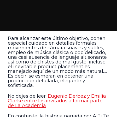
Para alcanzar este último objetivo, ponen
especial cuidado en detalles formales:
movimientos de cámara suaves y sutiles,
empleo de música clásica o pop delicado,
una casi ausencia de lenguaje altisonante
así como de chistes de mal gusto, incluso
el inevitable product placement es
manejado aquí de un modo más natural.…
Es decir, se esmeran en obtener una
producción detallada, elegante y
sofisticada.
No dejes de leer:
Eugenio Derbez y Emilia
Clarke entre los invitados a formar parte
de La Academia
En contraste, la historia narrada por A Ti Te