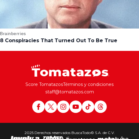
Score Tomatazos
Términos y condiciones
staff@tomatazos.com
2025 Derechos reservados BuscaTodo© S.A. de C.V.