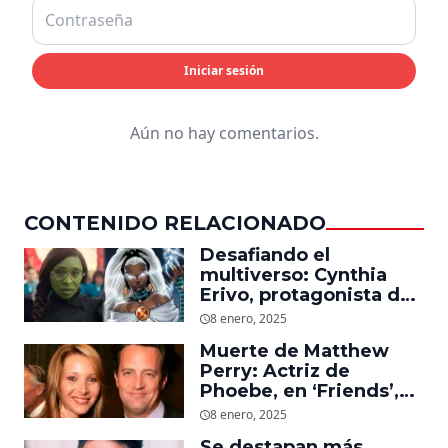
Iniciar sesión
Aún no hay comentarios.
CONTENIDO RELACIONADO
Desafiando el
multiverso: Cynthia
Erivo, protagonista de
‘Wicked’, quiere ser
8 enero, 2025
Storm en el MCU
Muerte de Matthew
Perry: Actriz de
Phoebe, en ‘Friends’,
descubre un emotivo
8 enero, 2025
mensaje que el actor le
Se destapan más