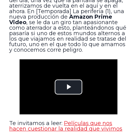
del día, una vez que la pantalla se apaga,
aterrizamos de vuelta en el aquí y en el
ahora. En [Temporada] La periferia (1), una
nueva producción de
Amazon Prime
Video
, se le da un giro tan apasionante
como aterrador a esto, planteándonos qué
pasaría si uno de estos mundos alternos a
los que viajamos en realidad se tratase del
futuro, uno en el que todo lo que amamos
y conocemos corre peligro.
Te invitamos a leer:
Películas que nos
hacen cuestionar la realidad que vivimos