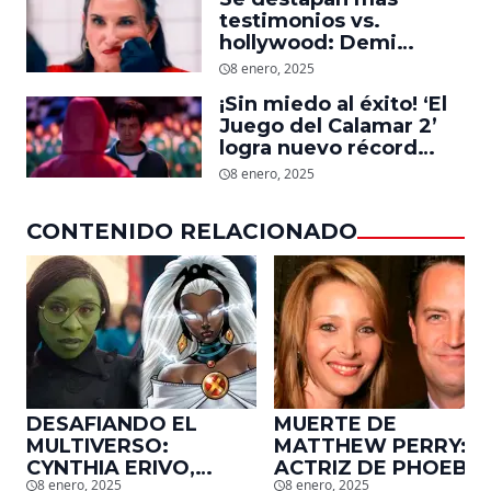
dejó
testimonios vs.
hollywood: Demi
Moore, protagonista de
8 enero, 2025
‘La Sustancia’, revela el
¡Sin miedo al éxito! ‘El
daño que le hizo la
Juego del Calamar 2’
industria a su cuerpo
logra nuevo récord
mundial en tan solo 11
8 enero, 2025
días en Netflix
CONTENIDO RELACIONADO
DESAFIANDO EL
MUERTE DE
MULTIVERSO:
MATTHEW PERRY:
CYNTHIA ERIVO,
ACTRIZ DE PHOEBE,
8 enero, 2025
8 enero, 2025
PROTAGONISTA DE
EN ‘FRIENDS’,