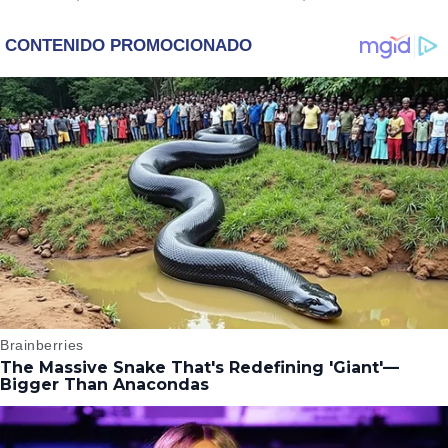
‘WICKED’, QUIERE
DESCUBRE UN
SER STORM EN EL
EMOTIVO MENSAJE
MCU
QUE EL ACTOR LE
DEJÓ