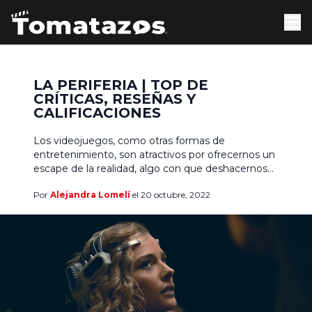
LA PERIFERIA | TOP DE
CRÍTICAS, RESEÑAS Y
CALIFICACIONES
Los videojuegos, como otras formas de
entretenimiento, son atractivos por ofrecernos un
escape de la realidad, algo con que deshacernos
del estrés cotidiano y pasar un rato agradable
Por
Alejandra Lomelí
el 20 octubre, 2022
desconectados de la cabeza. Lo cierto es que hay
algo llamativo en vivir una segunda vida donde las
posibilidades son infinitas, realizando cosas que
desafían la física […]