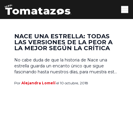
NACE UNA ESTRELLA: TODAS
LAS VERSIONES DE LA PEOR A
LA MEJOR SEGÚN LA CRÍTICA
No cabe duda de que la historia de Nace una
estrella guarda un encanto único que sigue
fascinando hasta nuestros días, para muestra está
la buena recepción que ha conseguido el debut
Por
Alejandra Lomelí
el 10 octubre, 2018
del actor Bradley Cooper como director al
actualizar una pieza emblemática del triunfo y la
decadencia en los grandes escenarios (Hollywood,
la escena […]