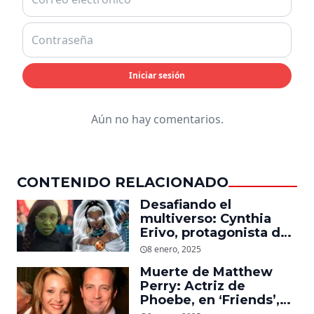
Iniciar sesión
Aún no hay comentarios.
CONTENIDO RELACIONADO
Desafiando el
multiverso: Cynthia
Erivo, protagonista de
‘Wicked’, quiere ser
8 enero, 2025
Storm en el MCU
Muerte de Matthew
Perry: Actriz de
Phoebe, en ‘Friends’,