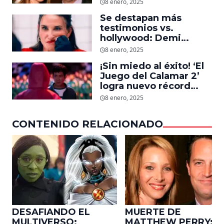
descubre un emotivo
8 enero, 2025
mensaje que el actor le
Se destapan más
dejó
testimonios vs.
hollywood: Demi
Moore, protagonista de
8 enero, 2025
‘La Sustancia’, revela el
¡Sin miedo al éxito! ‘El
daño que le hizo la
Juego del Calamar 2’
industria a su cuerpo
logra nuevo récord
mundial en tan solo 11
8 enero, 2025
días en Netflix
CONTENIDO RELACIONADO
DESAFIANDO EL
MUERTE DE
MULTIVERSO:
MATTHEW PERRY: