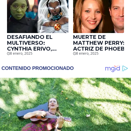
DESAFIANDO EL
MUERTE DE
MULTIVERSO:
MATTHEW PERRY:
CYNTHIA ERIVO,
ACTRIZ DE PHOEBE,
8 enero, 2025
8 enero, 2025
PROTAGONISTA DE
EN ‘FRIENDS’,
‘WICKED’, QUIERE
DESCUBRE UN
SER STORM EN EL
EMOTIVO MENSAJE
MCU
QUE EL ACTOR LE
DEJÓ