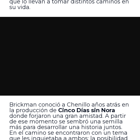
que lo llevan a tomar distintos caminos en
su vida.
Brickman conoció a Chenillo años atrás en
la producción de
Cinco Días sin Nora
donde forjaron una gran amistad. A partir
de ese momento se sembró una semilla
más para desarrollar una historia juntos.
En el camino se encontraron con un tema
que les inquietaba a ambos: la posibilidad