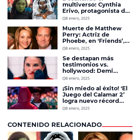
multiverso: Cynthia
Erivo, protagonista de
‘Wicked’, quiere ser
8 enero, 2025
Storm en el MCU
Muerte de Matthew
Perry: Actriz de
Phoebe, en ‘Friends’,
descubre un emotivo
8 enero, 2025
mensaje que el actor le
Se destapan más
dejó
testimonios vs.
hollywood: Demi
Moore, protagonista de
8 enero, 2025
‘La Sustancia’, revela el
¡Sin miedo al éxito! ‘El
daño que le hizo la
Juego del Calamar 2’
industria a su cuerpo
logra nuevo récord
mundial en tan solo 11
8 enero, 2025
días en Netflix
CONTENIDO RELACIONADO