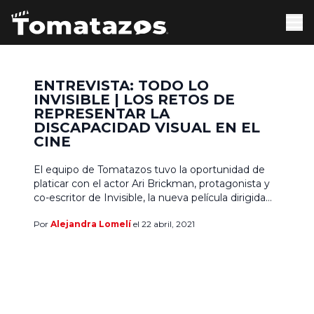
ENTREVISTA: TODO LO
INVISIBLE | LOS RETOS DE
REPRESENTAR LA
DISCAPACIDAD VISUAL EN EL
CINE
El equipo de Tomatazos tuvo la oportunidad de
platicar con el actor Ari Brickman, protagonista y
co-escritor de Invisible, la nueva película dirigida
por Mariana Chenillo, quien también es directora
Por
Alejandra Lomelí
el 22 abril, 2021
de la aclamada comedia negra Cinco Días Sin
Nora, Paraíso y de la serie Soy tu fan. Invisible se
presentó en la más reciente edición […]