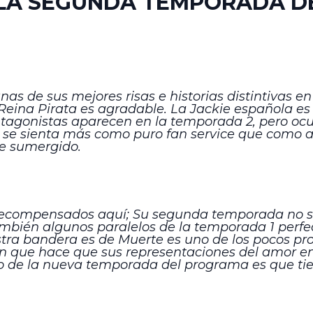
E LA SEGUNDA TEMPORADA 
s de sus mejores risas e historias distintivas en
 Reina Pirata es agradable. La Jackie española es
gonistas aparecen en la temporada 2, pero ocup
se sienta más como puro fan service que como 
te sumergido.
recompensados ​​aquí; Su segunda temporada no so
también algunos paralelos de la temporada 1 perfe
ra bandera es de Muerte es uno de los pocos pro
ón que hace que sus representaciones del amor 
 de la nueva temporada del programa es que tie