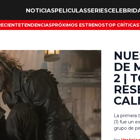
NOTICIAS
PELICULAS
SERIES
CELEBRID
RECIENTE
TENDENCIAS
PRÓXIMOS ESTRENOS
TOP CRÍTICAS
NUE
DE 
2 | 
RES
CAL
La primera 
(1) fue un e
grupo de pi
una figura q
Por
Verónic