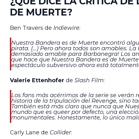
¿QUÉ DICE LA CRÍTICA D
DE MUERTE?
Ben Travers de
Indiewire
:
Nuestra Bandera es de Muerte encontró alguna
pirata. (…) Pero ahora todos son amables. La
demasiado amable para Barbanegra! Los anta
que hace que Nuestra Bandera es de Muerte 
espectáculo subversivo ahora está totalmen
Valerie Ettenhofer
de
Slash Film
:
Los fans más acérrimos de la serie se verán 
historia de la tripulación del Revenge, sino 
También está más claro que nunca que Nuest
mundo que es queer por defecto, una elecci
monumentales. Honestamente, lo único malo
Carly Lane de
Collider
: