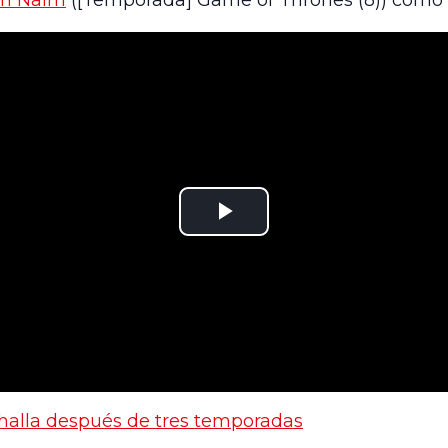
an Nairn
([Temporada] Game of Thrones (8)) como
alhalla después de tres temporadas