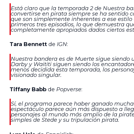
Está claro que la temporada 2 de Nuestra ban
convertirse en pirata siempre se ha sentido 
que son simplemente inherentes a ese estilo
primeros tres episodios, lo que demuestra q
completamente apropiados dados ciertos es
Tara Bennett
de
IGN
:
Nuestra bandera es de Muerte sigue siendo un
Darby y Waititi siguen siendo los encantadore
menos decidida esta temporada, los personaj
visionado singular.
Tiffany Babb
de
Popverse
:
Sí, el programa parece haber ganado mucha co
espectáculo parece aún más dispuesto a llegar 
personajes al mundo más amplio de la pirate
simples de Stede y su tripulación pirata.