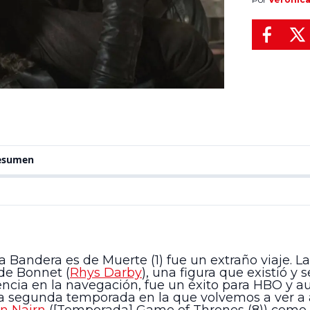
de ser mod
resumen
Bandera es de Muerte (1) fue un extraño viaje. L
de Bonnet (
Rhys Darby
), una figura que existió y s
ncia en la navegación, fue un éxito para HBO y 
a segunda temporada en la que volvemos a ver a 