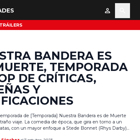
ADES
TRÁILERS
STRA BANDERA ES
MUERTE, TEMPORADA
TOP DE CRÍTICAS,
EÑAS Y
IFICACIONES
temporada de [Temporada] Nuestra Bandera es de Muerte
xtraño viaje. La comedia de época, que gira en torno a un
ratas, con un mayor enfoque a Stede Bonnet (Rhys Darby),
ue existió y se convirtió en pirata entre 1716 y 1717 a pesar
a Sánchez
el 7 octubre, 2023