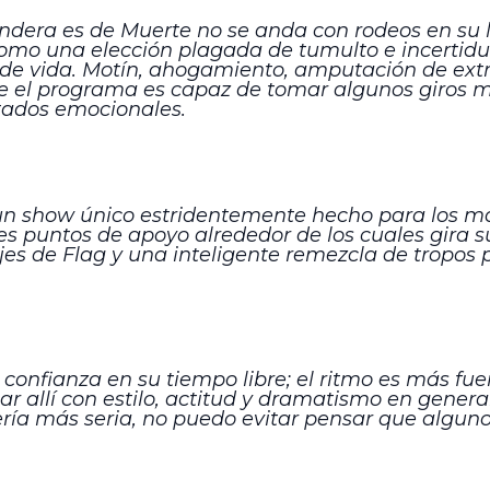
dera es de Muerte no se anda con rodeos en su la
como una elección plagada de tumulto e incertid
 de vida. Motín, ahogamiento, amputación de ext
ue el programa es capaz de tomar algunos giros 
tados emocionales.
 show único estridentemente hecho para los marg
s puntos de apoyo alrededor de los cuales gira su
es de Flag y una inteligente remezcla de tropos 
nfianza en su tiempo libre; el ritmo es más fuer
allí con estilo, actitud y dramatismo en general. 
ría más seria, no puedo evitar pensar que algun