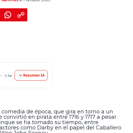
eradamente […]
Resumen IA
1.1x
▾
a comedia de época, que gira en torno a un
e convirtió en pirata entre 1716 y 1717 a pesar
aunque se ha tomado su tiempo, entre
actores como Darby en el papel del Caballero