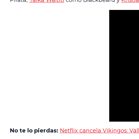
Pirata,
Taika Waititi
como Blackbeard y
Kristi
No te lo pierdas:
Netflix cancela Vikingos: V