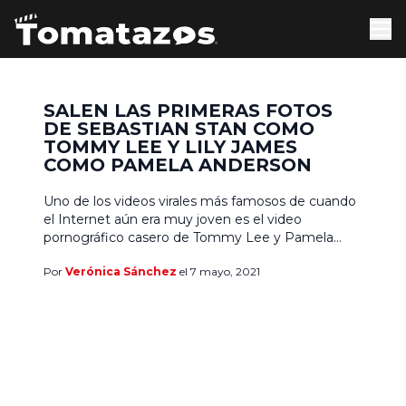
SALEN LAS PRIMERAS FOTOS
DE SEBASTIAN STAN COMO
TOMMY LEE Y LILY JAMES
COMO PAMELA ANDERSON
Uno de los videos virales más famosos de cuando
el Internet aún era muy joven es el video
pornográfico casero de Tommy Lee y Pamela
Anderson. El video fue subido por Seth
Por
Verónica Sánchez
el 7 mayo, 2021
Warshavsky de Internet Entertainment Group. Él
fue el pionero de la pornografía en la web. Por lo
mismo, estuvo involucrado en la filtración […]