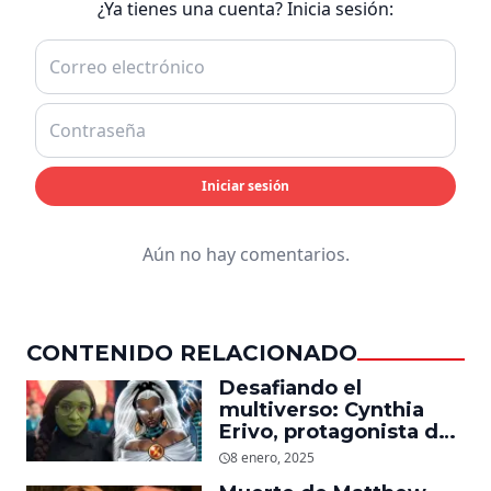
¿Ya tienes una cuenta? Inicia sesión:
Iniciar sesión
Aún no hay comentarios.
CONTENIDO RELACIONADO
Desafiando el
multiverso: Cynthia
Erivo, protagonista de
‘Wicked’, quiere ser
8 enero, 2025
Storm en el MCU