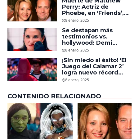
Muerte de Matthew
Perry: Actriz de
Phoebe, en ‘Friends’,
descubre un emotivo
8 enero, 2025
mensaje que el actor le
Se destapan más
dejó
testimonios vs.
hollywood: Demi
Moore, protagonista de
8 enero, 2025
‘La Sustancia’, revela el
¡Sin miedo al éxito! ‘El
daño que le hizo la
Juego del Calamar 2’
industria a su cuerpo
logra nuevo récord
mundial en tan solo 11
8 enero, 2025
días en Netflix
CONTENIDO RELACIONADO