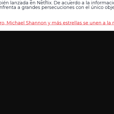
bién lanzada en Netflix. De acuerdo a la informa
nfrenta a grandes persecuciones con el único objet
ro, Michael Shannon y más estrellas se unen a la 