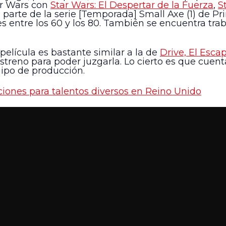
tar Wars con
Star Wars: El Despertar de la Fuerza
,
S
 parte de la serie [Temporada] Small Axe (1) de Pr
res entre los 60 y los 80. También se encuentra tr
elícula es bastante similar a la de
Drive, El Esca
estreno para poder juzgarla. Lo cierto es que cue
uipo de producción.
ciones para talentos diversos en Reino Unido