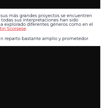
 sus más grandes proyectos se encuentren
 todas sus interpretaciones han sido
ha explorado diferentes géneros como en el
tin Scorsese
.
n reparto bastante amplio y prometedor.