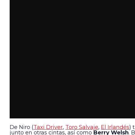
De Niro (
Taxi Driver
,
Toro Salvaje
,
El Irlandés
) 
junto en otras cintas, así como
Berry Welsh
. 