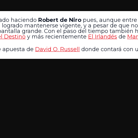
stado haciendo
Robert de Niro
pues, aunque entre
ha logrado mantenerse vigente, y a pesar de que no
 pantalla grande. Con el paso del tiempo también 
l Destino
y más recientemente
El Irlandés
de
Mar
e apuesta de
David O. Russell
donde contará con u