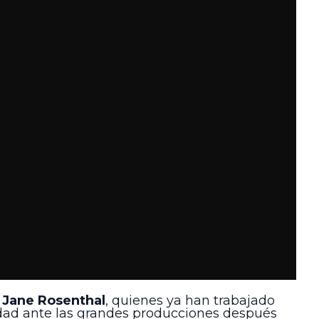
a
Jane Rosenthal
, quienes ya han trabajado
ridad ante las grandes producciones después