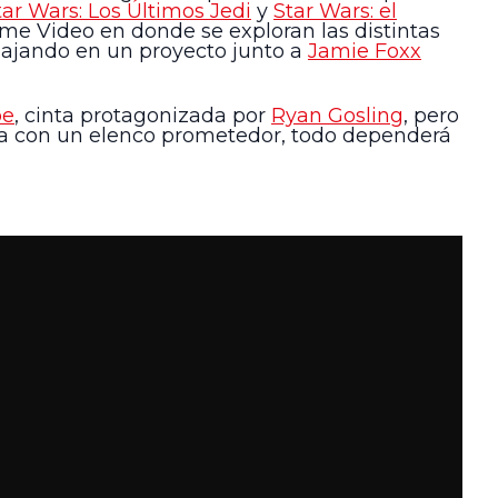
tar Wars: Los Últimos Jedi
y
Star Wars: el
ime Video en donde se exploran las distintas
abajando en un proyecto junto a
Jamie Foxx
pe
, cinta protagonizada por
Ryan Gosling
, pero
nta con un elenco prometedor, todo dependerá