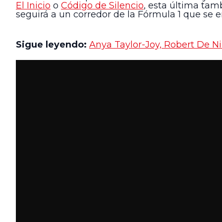
El Inicio
o
Código de Silencio
, esta última tam
seguirá a un corredor de la Fórmula 1 que se e
Sigue leyendo:
Anya Taylor-Joy, Robert De Ni