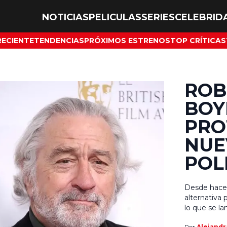
NOTICIAS
PELICULAS
SERIES
CELEBRID
RECIENTE
TENDENCIAS
PRÓXIMOS ESTRENOS
TOP CRÍTICAS
ROB
BOY
PRO
NUE
POL
Desde hace 
alternativa 
lo que se l
plataforma.
Por
Alejandr