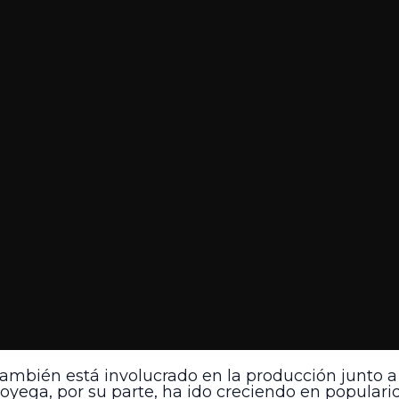
también está involucrado en la producción junto 
Boyega, por su parte, ha ido creciendo en popula