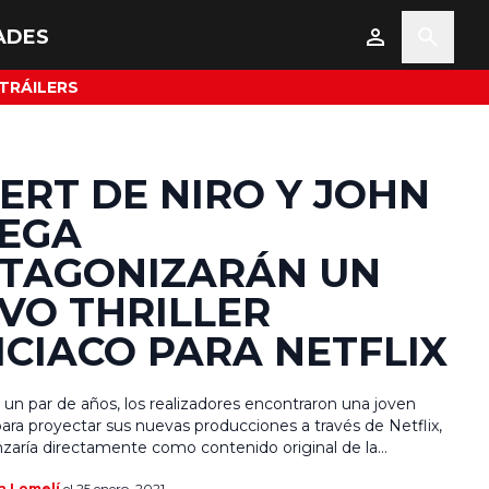
ADES
TRÁILERS
ERT DE NIRO Y JOHN
EGA
TAGONIZARÁN UN
VO THRILLER
ICIACO PARA NETFLIX
un par de años, los realizadores encontraron una joven
para proyectar sus nuevas producciones a través de Netflix,
anzaría directamente como contenido original de la
 Aunque es algo que ya se ha estado haciendo, no todos los
a Lomelí
el 25 enero, 2021