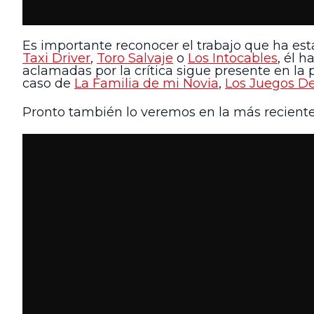
Es importante reconocer el trabajo que ha e
Taxi Driver
,
Toro Salvaje
o
Los Intocables
, él 
aclamadas por la crítica sigue presente en la
caso de
La Familia de mi Novia
,
Los Juegos De
Pronto también lo veremos en la más recient