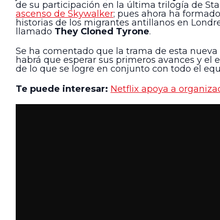
de su participación en la última trilogía de S
ascenso de Skywalker
; pues ahora ha formado
historias de los migrantes antillanos en Lond
llamado
They Cloned Tyrone
.
Se ha comentado que la trama de esta nueva p
habrá que esperar sus primeros avances y el 
de lo que se logre en conjunto con todo el eq
Te puede interesar:
Netflix apoya a organiza