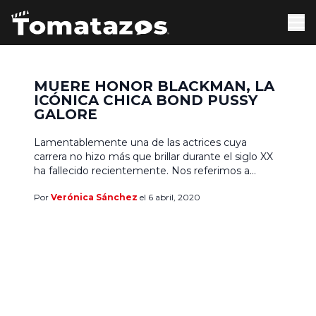
MUERE HONOR BLACKMAN, LA
ICÓNICA CHICA BOND PUSSY
GALORE
Lamentablemente una de las actrices cuya
carrera no hizo más que brillar durante el siglo XX
ha fallecido recientemente. Nos referimos a
Honor Blackman, intérprete británica que
Por
Verónica Sánchez
el 6 abril, 2020
participó en un sinfín de películas, destacando su
papel como Pussy Galore en uno de los filmes
más emblemáticos de la franquicia de James
Bond, 007: Goldfinger. Deberías […]