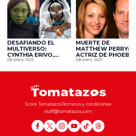
DESAFIANDO EL
MUERTE DE
MULTIVERSO:
MATTHEW PERRY:
CYNTHIA ERIVO,
ACTRIZ DE PHOEBE,
8 enero, 2025
8 enero, 2025
PROTAGONISTA DE
EN ‘FRIENDS’,
‘WICKED’, QUIERE
DESCUBRE UN
SER STORM EN EL
EMOTIVO MENSAJE
MCU
QUE EL ACTOR LE
DEJÓ
Score Tomatazos
Términos y condiciones
staff@tomatazos.com