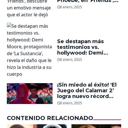
Phoebe, en ‘Friends’,
descubre un emotivo
8 enero, 2025
mensaje que el actor le
dejó
Se destapan más
testimonios vs.
hollywood: Demi
Moore, protagonista de
8 enero, 2025
‘La Sustancia’, revela el
daño que le hizo la
industria a su cuerpo
¡Sin miedo al éxito! ‘El
Juego del Calamar 2’
logra nuevo récord
mundial en tan solo 11
8 enero, 2025
días en Netflix
CONTENIDO RELACIONADO