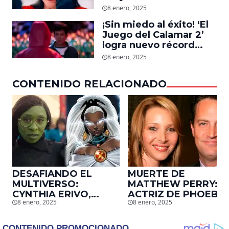
Moore, protagonista de
8 enero, 2025
‘La Sustancia’, revela el
¡Sin miedo al éxito! ‘El
daño que le hizo la
Juego del Calamar 2’
industria a su cuerpo
logra nuevo récord
mundial en tan solo 11
8 enero, 2025
días en Netflix
CONTENIDO RELACIONADO
DESAFIANDO EL
MUERTE DE
MULTIVERSO:
MATTHEW PERRY:
CYNTHIA ERIVO,
ACTRIZ DE PHOEBE,
8 enero, 2025
8 enero, 2025
PROTAGONISTA DE
EN ‘FRIENDS’,
‘WICKED’, QUIERE
DESCUBRE UN
SER STORM EN EL
EMOTIVO MENSAJE