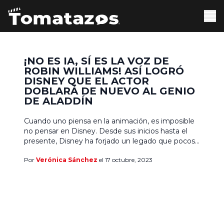
¡NO ES IA, SÍ ES LA VOZ DE
ROBIN WILLIAMS! ASÍ LOGRÓ
DISNEY QUE EL ACTOR
DOBLARÁ DE NUEVO AL GENIO
DE ALADDÍN
Cuando uno piensa en la animación, es imposible
no pensar en Disney. Desde sus inicios hasta el
presente, Disney ha forjado un legado que pocos
estudios pueden igualar. Once Upon a Studio
Por
Verónica Sánchez
el 17 octubre, 2023
(Érase una vez un estudio), el nuevo corto
animado de Disney, rinde homenaje a ese legado
celebrando 100 años de historias mágicas,
reuniendo […]