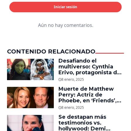
Iniciar sesión
Aún no hay comentarios.
CONTENIDO RELACIONADO
Desafiando el
multiverso: Cynthia
Erivo, protagonista de
‘Wicked’, quiere ser
8 enero, 2025
Storm en el MCU
Muerte de Matthew
Perry: Actriz de
Phoebe, en ‘Friends’,
descubre un emotivo
8 enero, 2025
mensaje que el actor le
Se destapan más
dejó
testimonios vs.
hollywood: Demi