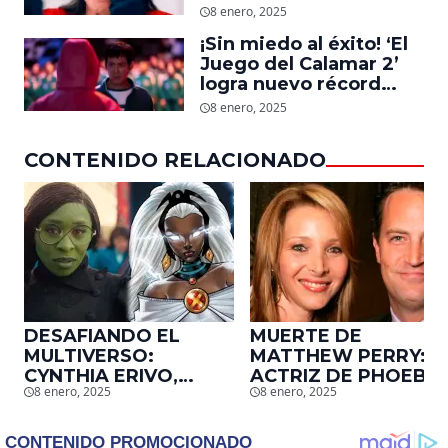
Moore, protagonista de
8 enero, 2025
‘La Sustancia’, revela el
¡Sin miedo al éxito! ‘El
daño que le hizo la
Juego del Calamar 2’
industria a su cuerpo
logra nuevo récord
mundial en tan solo 11
8 enero, 2025
días en Netflix
CONTENIDO RELACIONADO
DESAFIANDO EL
MUERTE DE
MULTIVERSO:
MATTHEW PERRY:
CYNTHIA ERIVO,
ACTRIZ DE PHOEBE,
8 enero, 2025
8 enero, 2025
PROTAGONISTA DE
EN ‘FRIENDS’,
‘WICKED’, QUIERE
DESCUBRE UN
SER STORM EN EL
EMOTIVO MENSAJE