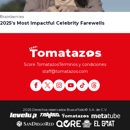
Score Tomatazos
Términos y condiciones
staff@tomatazos.com
2025 Derechos reservados BuscaTodo© S.A. de C.V.