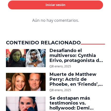
Iniciar sesión
Aún no hay comentarios.
CONTENIDO RELACIONADO
Desafiando el
multiverso: Cynthia
Erivo, protagonista de
‘Wicked’, quiere ser
8 enero, 2025
Storm en el MCU
Muerte de Matthew
Perry: Actriz de
Phoebe, en ‘Friends’,
descubre un emotivo
8 enero, 2025
mensaje que el actor le
Se destapan más
dejó
testimonios vs.
hollywood: Demi