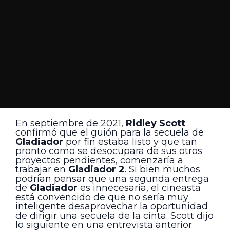
En septiembre de 2021,
Ridley Scott
confirmó que el guión para la secuela de
Gladiador
por fin estaba listo y que tan
pronto como se desocupara de sus otros
proyectos pendientes, comenzaría a
trabajar en
Gladiador 2
. Si bien muchos
podrían pensar que una segunda entrega
de
Gladiador
es innecesaria, el cineasta
está convencido de que no sería muy
inteligente desaprovechar la oportunidad
de dirigir una secuela de la cinta. Scott dijo
lo siguiente en una entrevista anterior