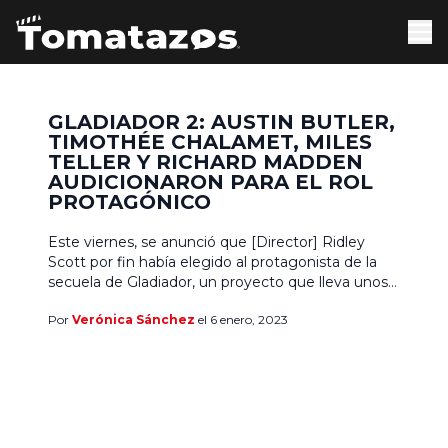
GLADIADOR 2: AUSTIN BUTLER,
TIMOTHÉE CHALAMET, MILES
TELLER Y RICHARD MADDEN
AUDICIONARON PARA EL ROL
PROTAGÓNICO
Este viernes, se anunció que [Director] Ridley
Scott por fin había elegido al protagonista de la
secuela de Gladiador, un proyecto que lleva unos
cuantos años en desarrollo. De acuerdo con
Por
Verónica Sánchez
el 6 enero, 2023
Variety, el actor irlandés Ben Stassen ( Aftersun,
La hija oscura) será la estrella de Gladiador 2, y
aunque todavía no se tienen detalles […]