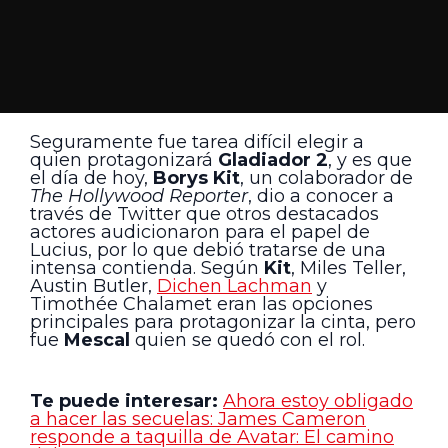
Seguramente fue tarea difícil elegir a
quien protagonizará
Gladiador 2
, y es que
el día de hoy,
Borys Kit
, un colaborador de
The Hollywood Reporter
, dio a conocer a
través de Twitter que otros destacados
actores audicionaron para el papel de
Lucius, por lo que debió tratarse de una
intensa contienda. Según
Kit
, Miles Teller,
Austin Butler,
Dichen Lachman
y
Timothée Chalamet eran las opciones
principales para protagonizar la cinta, pero
fue
Mescal
quien se quedó con el rol.
Te puede interesar:
Ahora estoy obligado
a hacer las secuelas: James Cameron
responde a taquilla de Avatar: El camino