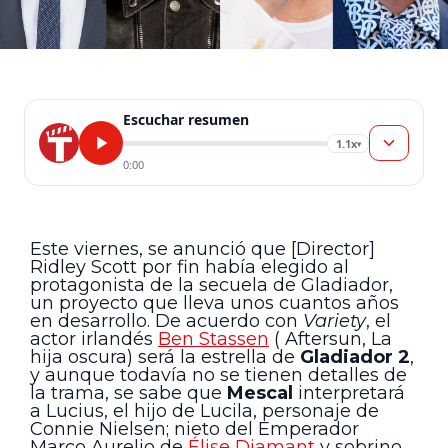
Escuchar resumen
1.1x
▾
0:00
Este viernes, se anunció que [Director]
Ridley Scott por fin había elegido al
protagonista de la secuela de Gladiador,
un proyecto que lleva unos cuantos años
en desarrollo. De acuerdo con
Variety
, el
actor irlandés
Ben Stassen
( Aftersun, La
hija oscura) será la estrella de
Gladiador 2
,
y aunque todavía no se tienen detalles de
la trama, se sabe que
Mescal
interpretará
a Lucius, el hijo de Lucila, personaje de
Connie Nielsen; nieto del Emperador
Marco Aurelio de
Élise Diamant
y sobrino