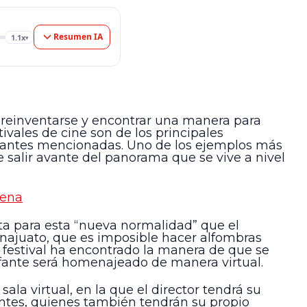
Resumen IA
1.1x
▾
 reinventarse y encontrar una manera para
ivales de cine son de los principales
s antes mencionadas. Uno de los ejemplos más
 salir avante del panorama que se vive a nivel
uena
ta para esta “nueva normalidad” que el
najuato, que es imposible hacer alfombras
l festival ha encontrado la manera de que se
efante será homenajeado de manera virtual.
 sala virtual, en la que el director tendrá su
entes, quienes también tendrán su propio