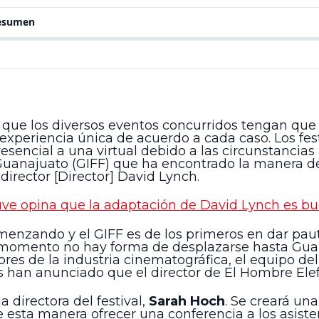
resumen
que los diversos eventos concurridos tengan que
 experiencia única de acuerdo a cada caso. Los fest
encial a una virtual debido a las circunstancia
e Guanajuato (GIFF) que ha encontrado la manera de
director [Director] David Lynch.
uve opina que la adaptación de David Lynch es b
menzando y el GIFF es de los primeros en dar pau
e momento no hay forma de desplazarse hasta Gua
res de la industria cinematográfica, el equipo de
as han anunciado que el director de El Hombre El
 directora del festival,
Sarah Hoch
. Se creará una
e esta manera ofrecer una conferencia a los asist