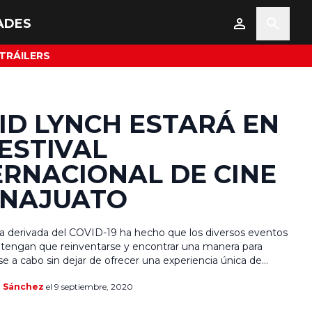
ADES
TRÁILERS
ID LYNCH ESTARÁ EN
FESTIVAL
ERNACIONAL DE CINE
NAJUATO
 derivada del COVID-19 ha hecho que los diversos eventos
 tengan que reinventarse y encontrar una manera para
se a cabo sin dejar de ofrecer una experiencia única de
da caso. Los festivales de cine son de los principales
a Sánchez
el 9 septiembre, 2020
que han mudado su modalidad presencial a una virtual