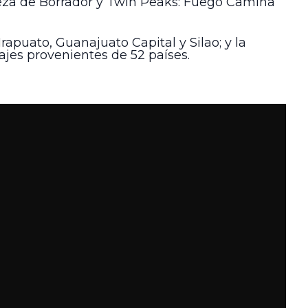
eza de Borrador y Twin Peaks: Fuego Camina
rapuato, Guanajuato Capital y Silao; y la
ajes provenientes de 52 países.