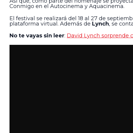
Así que, como parte del homenaje se proyect
Conmigo en el Autocinema y Aquacinema.
El festival se realizará del 18 al 27 de septi
plataforma virtual. Además de
Lynch
, se cont
No te vayas sin leer
:
David Lynch sorprende c