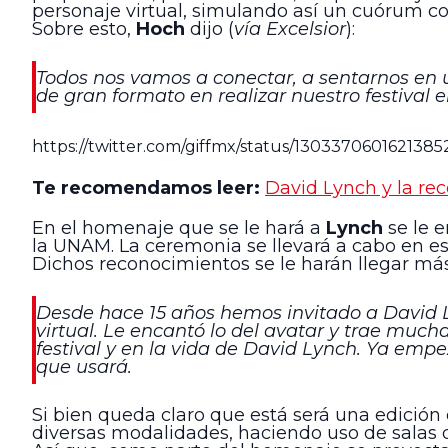
personaje virtual, simulando así un cuórum como
Sobre esto,
Hoch
dijo (
vía Excelsior
):
Todos nos vamos a conectar, a sentarnos en u
de gran formato en realizar nuestro festival e
https://twitter.com/giffmx/status/1303370601621385
Te recomendamos leer:
David Lynch y la rec
En el homenaje que se le hará a
Lynch
se le e
la UNAM. La ceremonia se llevará a cabo en es
Dichos reconocimientos se le harán llegar más
Desde hace 15 años hemos invitado a David L
virtual. Le encantó lo del avatar y trae muc
festival y en la vida de David Lynch. Ya emp
que usará.
Si bien queda claro que está será una edición d
diversas modalidades, haciendo uso de salas 