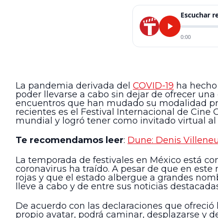
Escuchar 
0:00
La pandemia derivada del
COVID-19
ha hecho 
poder llevarse a cabo sin dejar de ofrecer una
encuentros que han mudado su modalidad pres
recientes es el Festival Internacional de Cin
mundial y logró tener como invitado virtual al 
Te recomendamos leer
:
Dune: Denis Villene
La temporada de festivales en México está co
coronavirus ha traído. A pesar de que en est
rojas y que el estado albergue a grandes nomb
lleve a cabo y de entre sus noticias destacad
De acuerdo con las declaraciones que ofreció la
propio avatar, podrá caminar, desplazarse y d