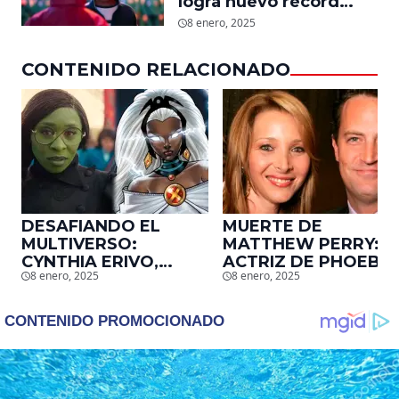
logra nuevo récord
mundial en tan solo 11
8 enero, 2025
días en Netflix
CONTENIDO RELACIONADO
DESAFIANDO EL
MUERTE DE
MULTIVERSO:
MATTHEW PERRY:
CYNTHIA ERIVO,
ACTRIZ DE PHOEBE,
8 enero, 2025
8 enero, 2025
PROTAGONISTA DE
EN ‘FRIENDS’,
‘WICKED’, QUIERE
DESCUBRE UN
SER STORM EN EL
EMOTIVO MENSAJE
MCU
QUE EL ACTOR LE
DEJÓ