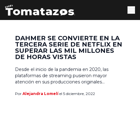
DAHMER SE CONVIERTE EN LA
TERCERA SERIE DE NETFLIX EN
SUPERAR LAS MIL MILLONES
DE HORAS VISTAS
Desde el inicio de la pandemia en 2020, las
plataformas de streaming pusieron mayor
atención en sus producciones originales
aprovechando que gran parte de la población
Por
Alejandra Lomelí
el 5 diciembre, 2022
pasaría más tiempo en casa, e incluso nuevas
plataformas fueron surgiendo. Lo cierto es que
mucho antes de eso, Netflix ya se había
establecido por sus exitosos programas
posicionándose […]