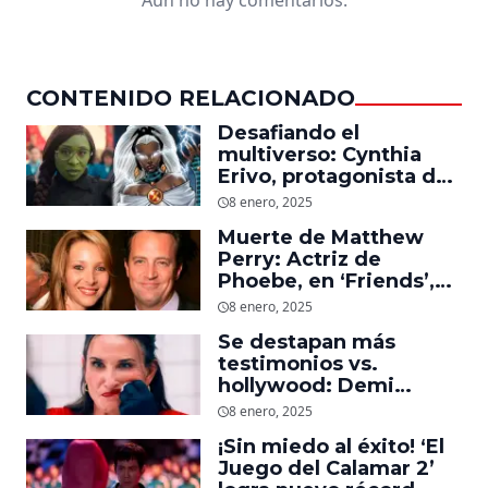
CONTENIDO RELACIONADO
Desafiando el
multiverso: Cynthia
Erivo, protagonista de
‘Wicked’, quiere ser
8 enero, 2025
Storm en el MCU
Muerte de Matthew
Perry: Actriz de
Phoebe, en ‘Friends’,
descubre un emotivo
8 enero, 2025
mensaje que el actor le
Se destapan más
dejó
testimonios vs.
hollywood: Demi
Moore, protagonista de
8 enero, 2025
‘La Sustancia’, revela el
¡Sin miedo al éxito! ‘El
daño que le hizo la
Juego del Calamar 2’
industria a su cuerpo