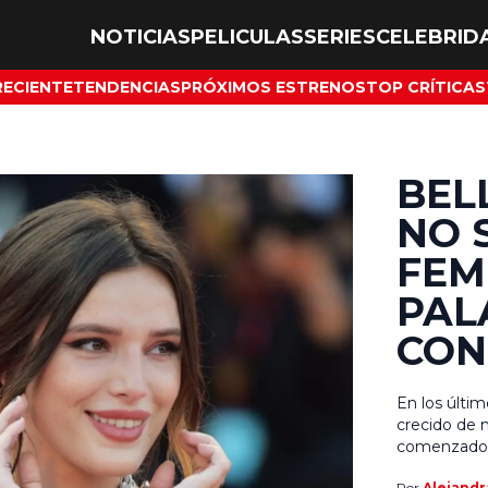
NOTICIAS
PELICULAS
SERIES
CELEBRID
RECIENTE
TENDENCIAS
PRÓXIMOS ESTRENOS
TOP CRÍTICAS
BEL
NO 
FEM
PAL
CON
En los últi
crecido de 
comenzado a
bien el fem
Por
Alejandr