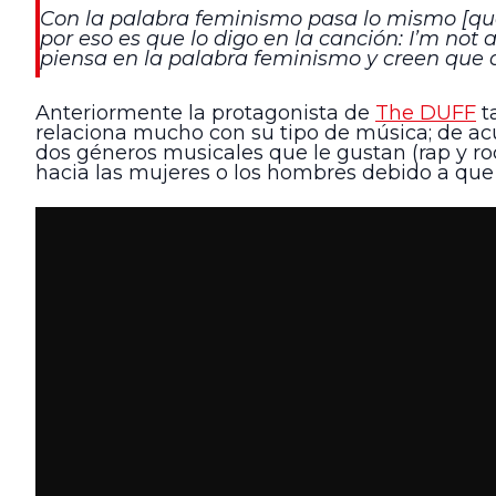
Con la palabra feminismo pasa lo mismo [qu
por eso es que lo digo en la canción: I’m not
piensa en la palabra feminismo y creen que q
Anteriormente la protagonista de
The DUFF
t
relaciona mucho con su tipo de música; de acue
dos géneros musicales que le gustan (rap y r
hacia las mujeres o los hombres debido a que e