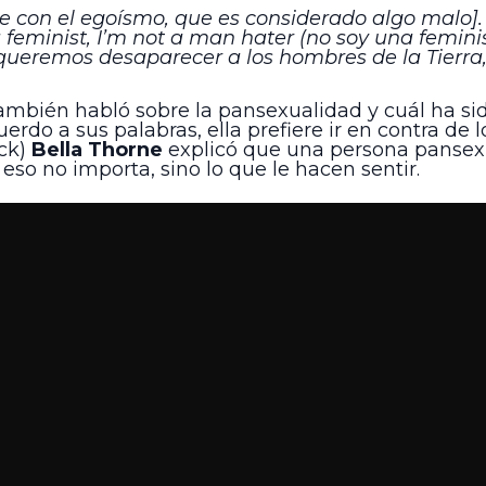
e con el egoísmo, que es considerado algo malo]
 a feminist, I’m not a man hater (no soy una femin
ueremos desaparecer a los hombres de la Tierra,
ambién habló sobre la pansexualidad y cuál ha sid
rdo a sus palabras, ella prefiere ir en contra de 
ock)
Bella Thorne
explicó que una persona pansexu
so no importa, sino lo que le hacen sentir.