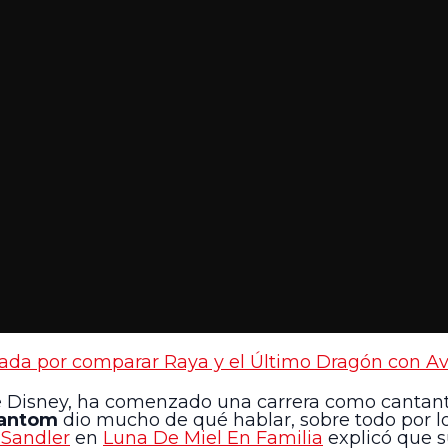
ada por comparar Raya y el Último Dragón con Av
de Disney, ha comenzado una carrera como cantante
antom
dio mucho de qué hablar, sobre todo por lo
Sandler
en
Luna De Miel En Familia
explicó que s