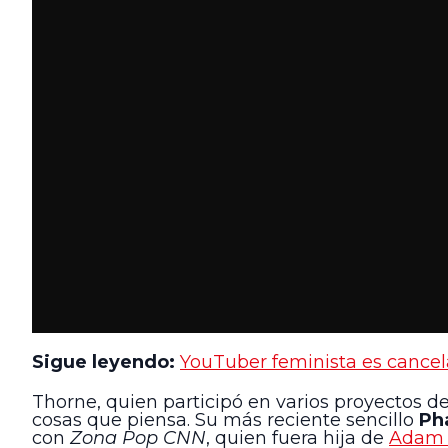
Sigue leyendo:
YouTuber feminista es cancel
Thorne, quien participó en varios proyectos 
cosas que piensa. Su más reciente sencillo
Ph
con
Zona Pop CNN
, quien fuera hija de
Adam 