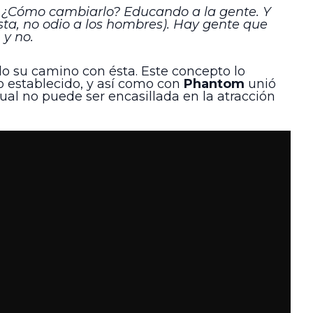
. ¿Cómo cambiarlo? Educando a la gente. Y
ista, no odio a los hombres). Hay gente que
 y no.
o su camino con ésta. Este concepto lo
lo establecido, y así como con
Phantom
unió
al no puede ser encasillada en la atracción