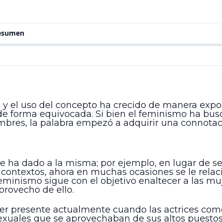
resumen
o y el uso del concepto ha crecido de manera expo
de forma equivocada. Si bien el feminismo ha bus
ombres, la palabra empezó a adquirir una connota
le ha dado a la misma; por ejemplo, en lugar de s
 contextos, ahora en muchas ocasiones se le relac
feminismo sigue con el objetivo enaltecer a las m
provecho de ello.
 presente actualmente cuando las actrices comenz
xuales que se aprovechaban de sus altos puestos,