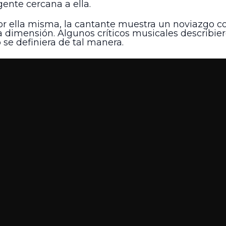
gente cercana a ella.
 por ella misma, la cantante muestra un noviazgo c
tra dimensión. Algunos críticos musicales describ
 se definiera de tal manera.