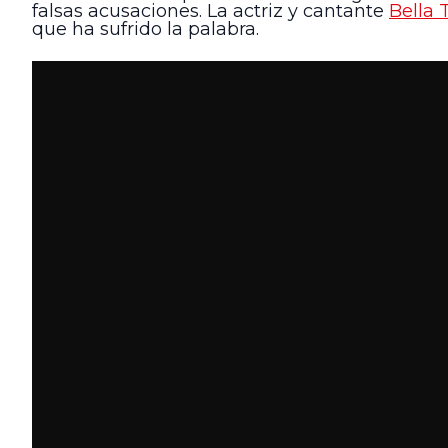
falsas acusaciones. La actriz y cantante
Bella 
que ha sufrido la palabra.