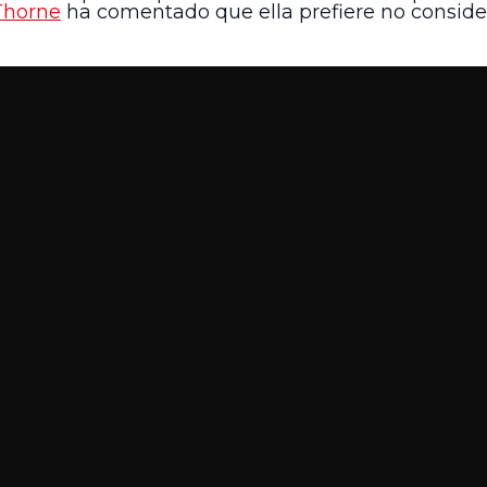
Thorne
ha comentado que ella prefiere no conside