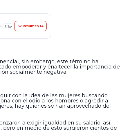
Resumen IA
1.1x
▾
nencial, sin embargo, este término ha
cado empoderar y enaltecer la importancia de
ción socialmente negativa.
eguir con la idea de las mujeres buscando
iona con el odio a los hombres o agredir a
ujeres, hay quienes se han aprovechado del
aron a exigir igualdad en su salario, así
 pero en medio de esto surgieron cientos de