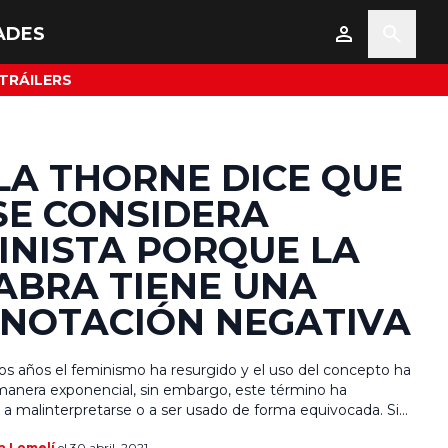
ADES
TRÁILERS
LA THORNE DICE QUE
SE CONSIDERA
INISTA PORQUE LA
ABRA TIENE UNA
NOTACIÓN NEGATIVA
mos años el feminismo ha resurgido y el uso del concepto ha
manera exponencial, sin embargo, este término ha
 malinterpretarse o a ser usado de forma equivocada. Si
inismo ha buscado empoderar y enaltecer la importancia de
a Lomelí
el 30 abril, 2021