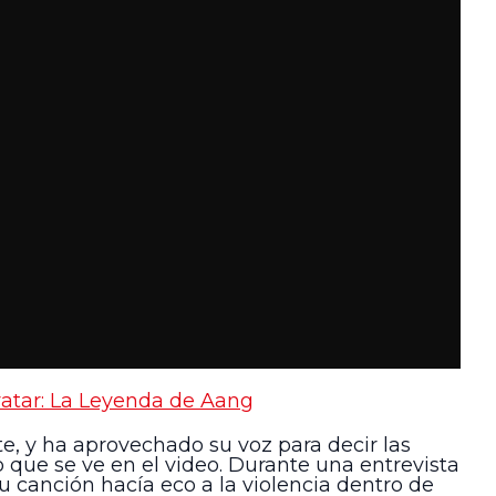
atar: La Leyenda de Aang
, y ha aprovechado su voz para decir las
 que se ve en el video. Durante una entrevista
u canción hacía eco a la violencia dentro de