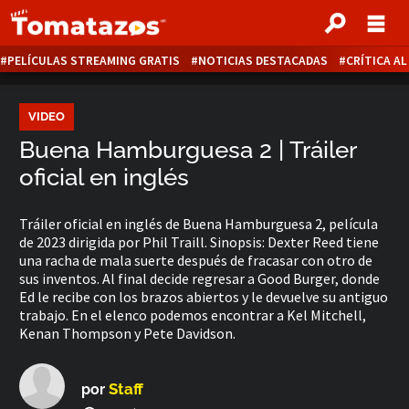
PELÍCULAS STREAMING GRATIS
NOTICIAS DESTACADAS
CRÍTICA A
VIDEO
Buena Hamburguesa 2 | Tráiler
oficial en inglés
Tráiler oficial en inglés de Buena Hamburguesa 2, película
de 2023 dirigida por Phil Traill. Sinopsis: Dexter Reed tiene
una racha de mala suerte después de fracasar con otro de
sus inventos. Al final decide regresar a Good Burger, donde
Ed le recibe con los brazos abiertos y le devuelve su antiguo
trabajo. En el elenco podemos encontrar a Kel Mitchell,
Kenan Thompson y Pete Davidson.
Staff
por