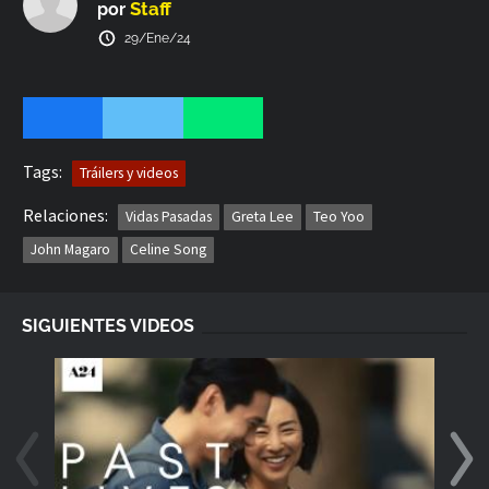
Staff
por
29/Ene/24
Tags:
Tráilers y videos
Relaciones:
Vidas Pasadas
Greta Lee
Teo Yoo
John Magaro
Celine Song
SIGUIENTES VIDEOS