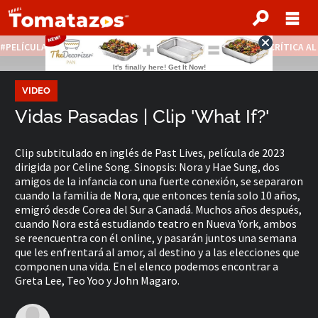
PELÍCULAS STREAMING GRATIS
NOTICIAS DESTACADAS
CRÍTICA A
VIDEO
Vidas Pasadas | Clip 'What If?'
Clip subtitulado en inglés de Past Lives, película de 2023
dirigida por Celine Song. Sinopsis: Nora y Hae Sung, dos
amigos de la infancia con una fuerte conexión, se separaron
cuando la familia de Nora, que entonces tenía solo 10 años,
emigró desde Corea del Sur a Canadá. Muchos años después,
cuando Nora está estudiando teatro en Nueva York, ambos
se reencuentra con él online, y pasarán juntos una semana
que les enfrentará al amor, al destino y a las elecciones que
componen una vida. En el elenco podemos encontrar a
Greta Lee, Teo Yoo y John Magaro.