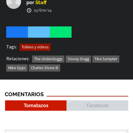
Staff
por
23/Ene/24
Tags:
Tráilers y videos
Relaciones:
The Underdoggs
Snoop Dogg
Tika Sumpter
Mike Epps
Charles Stone III
COMENTARIOS
Tomatazos
Facebook