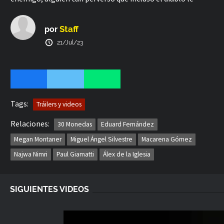
teme. Clasificación: 17+.
Staff
por
21/Jul/23
Tags:
Tráilers y videos
Relaciones:
30 Monedas
Eduard Fernández
Megan Montaner
Miguel Ángel Silvestre
Macarena Gómez
Najwa Nimri
Paul Giamatti
Álex de la Iglesia
SIGUIENTES VIDEOS