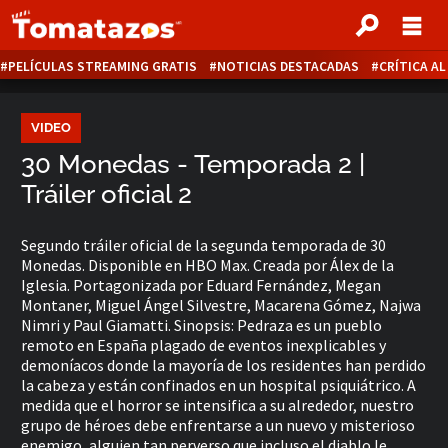
PELÍCULAS STREAMING GRATIS
NOTICIAS DESTACADAS
CRÍTICA A
VIDEO
30 Monedas - Temporada 2 |
Tráiler oficial 2
Segundo tráiler oficial de la segunda temporada de 30
Monedas. Disponible en HBO Max. Creada por Álex de la
Iglesia. Portagonizada por Eduard Fernández, Megan
Montaner, Miguel Ángel Silvestre, Macarena Gómez, Najwa
Nimri y Paul Giamatti. Sinopsis: Pedraza es un pueblo
remoto en España plagado de eventos inexplicables y
demoníacos donde la mayoría de los residentes han perdido
la cabeza y están confinados en un hospital psiquiátrico. A
medida que el horror se intensifica a su alrededor, nuestro
grupo de héroes debe enfrentarse a un nuevo y misterioso
enemigo, alguien tan perverso que incluso el diablo le