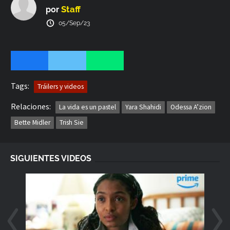
Staff
por
05/Sep/23
Tags:
Tráilers y videos
Relaciones:
La vida es un pastel
Yara Shahidi
Odessa A’zion
Bette Midler
Trish Sie
SIGUIENTES VIDEOS