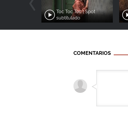
Toc Toc Toc | Spot
subtitulado
COMENTARIOS