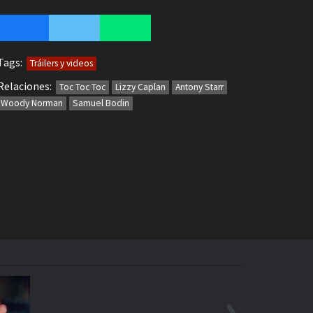
Tags:
Tráilers y videos
Relaciones:
Toc Toc Toc
Lizzy Caplan
Antony Starr
Woody Norman
Samuel Bodin