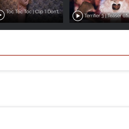
Toc Toc Toc | Clip 'I Don't...
Terrifier 3 | Teaser ofi