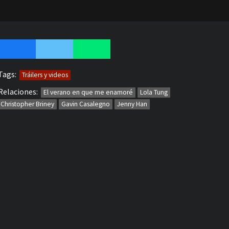
Tags:
Tráilers y videos
Relaciones:
El verano en que me enamoré
Lola Tung
Christopher Briney
Gavin Casalegno
Jenny Han