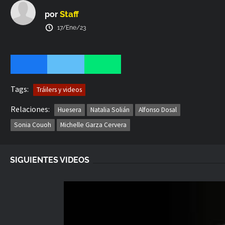
por proteger a su bebé. En el elenco podemos encontrar a
Natalia Solián, Alfonso Dosal y Sonia Couoh.
Staff
por
17/Ene/23
Tags:
Tráilers y videos
Relaciones:
Huesera
Natalia Solián
Alfonso Dosal
Sonia Couoh
Michelle Garza Cervera
SIGUIENTES VIDEOS