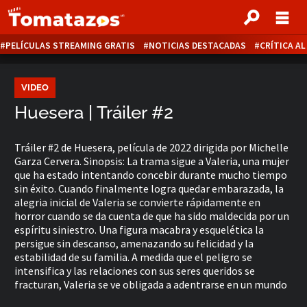
PELÍCULAS STREAMING GRATIS
NOTICIAS DESTACADAS
CRÍTICA A
VIDEO
Huesera | Tráiler #2
Tráiler #2 de Huesera, película de 2022 dirigida por Michelle
Garza Cervera. Sinopsis: La trama sigue a Valeria, una mujer
que ha estado intentando concebir durante mucho tiempo
sin éxito. Cuando finalmente logra quedar embarazada, la
alegria inicial de Valeria se convierte rápidamente en
horror cuando se da cuenta de que ha sido maldecida por un
espíritu siniestro. Una figura macabra y esquelética la
persigue sin descanso, amenazando su felicidad y la
estabilidad de su familia. A medida que el peligro se
intensifica y las relaciones con sus seres queridos se
fracturan, Valeria se ve obligada a adentrarse en un mundo
escalofriante de magia oscura en un intento desesperado