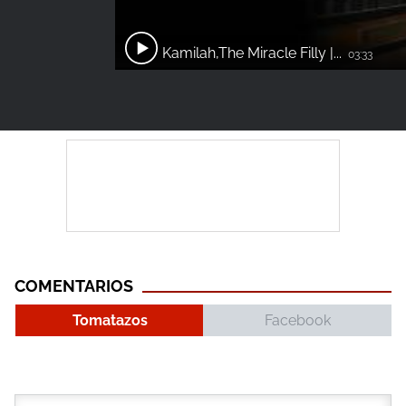
Kamilah,The Miracle Filly |...
03:33
COMENTARIOS
Tomatazos
Facebook