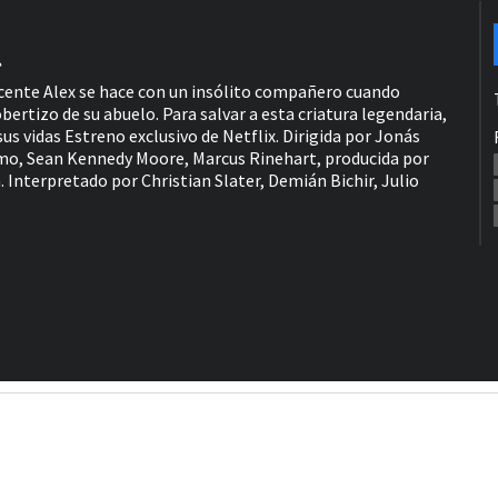
l
escente Alex se hace con un insólito compañero cuando
ertizo de su abuelo. Para salvar a esta criatura legendaria,
us vidas Estreno exclusivo de Netflix. Dirigida por Jonás
mo, Sean Kennedy Moore, Marcus Rinehart, producida por
 Interpretado por Christian Slater, Demián Bichir, Julio