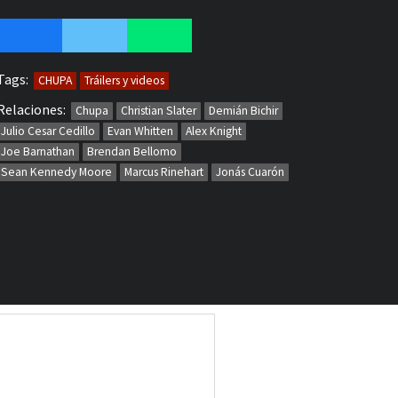
Tags:
CHUPA
Tráilers y videos
Relaciones:
Chupa
Christian Slater
Demián Bichir
Julio Cesar Cedillo
Evan Whitten
Alex Knight
Joe Barnathan
Brendan Bellomo
Sean Kennedy Moore
Marcus Rinehart
Jonás Cuarón