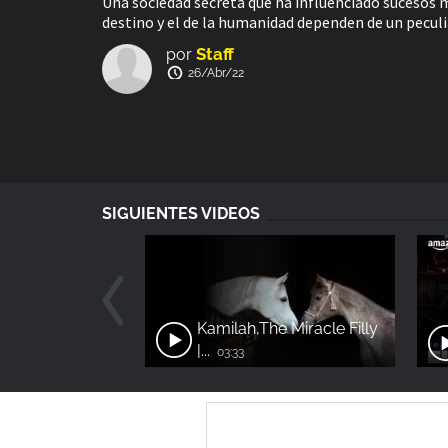
Una sociedad secreta que ha influenciado sucesos 
destino y el de la humanidad dependen de un peculia
Staff
por
26/Abr/22
SIGUIENTES VIDEOS
Kamilah,The Miracle Filly
|...
03:33