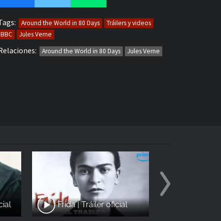
Tags:
Around the World in 80 Days
Tráilers y videos
BBC
Jules Verne
Relaciones:
Around the World in 80 Days
Jules Verne
Godzilla
cial
Frida | Tráiler oficial
nuevo...