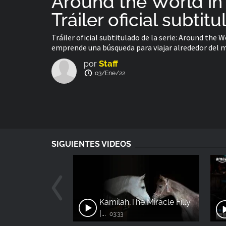
Around the World in
Tráiler oficial subtit
Tráiler oficial subtitulado de la serie: Around the 
emprende una búsqueda para viajar alrededor del mu
Staff
por
03/Ene/22
SIGUIENTES VIDEOS
Kamilah,The Miracle Filly
|...
03:33