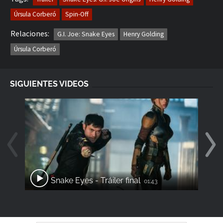
Úrsula Corberó
Spin-Off
Relaciones:
G.I. Joe: Snake Eyes
Henry Golding
Úrsula Corberó
SIGUIENTES VIDEOS
Snake Eyes - Tráiler final
01:43