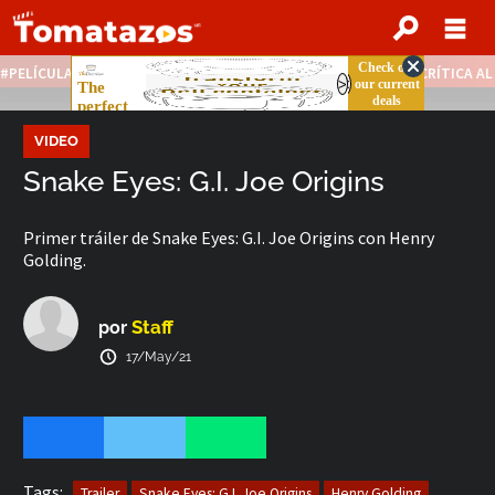
PELÍCULAS STREAMING GRATIS
NOTICIAS DESTACADAS
CRÍTICA A
VIDEO
Snake Eyes: G.I. Joe Origins
Primer tráiler de Snake Eyes: G.I. Joe Origins con Henry
Golding.
Staff
por
17/May/21
Tags:
Trailer
Snake Eyes: G.I. Joe Origins
Henry Golding