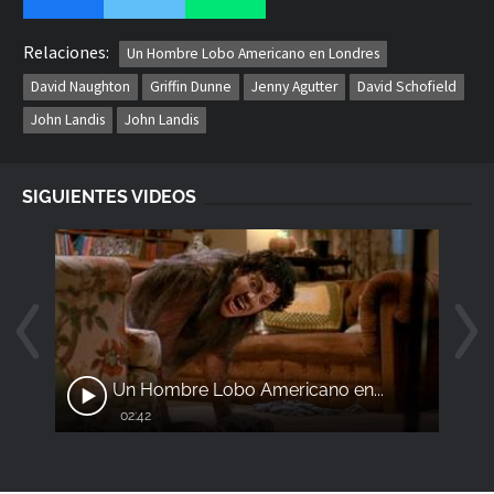
Relaciones:
Un Hombre Lobo Americano en Londres
David Naughton
Griffin Dunne
Jenny Agutter
David Schofield
John Landis
John Landis
SIGUIENTES VIDEOS
Un Hombre Lobo Americano en...
02:42