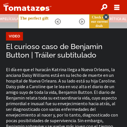
PELÍCULAS STREAMING GRATIS
NOTICIAS DESTACADAS
CRÍTICA A
VIDEO
El curioso caso de Benjamin
Button | Tráiler subtitulado
El día en que el huracán Katrina llega a Nueva Orleans, la
anciana Daisy Williams está en su lecho de muerte en un
hospital de Nueva Orleans. A su lado está su hija Caroline.
Daisy pide a Caroline que le lea en voz alta el diario de un
amigo suyo de toda la vida, Benjamin Button. El diario de
Benjamin relata toda su extraordinaria vida, cuyo aspecto
primordial e inusual fue su envejecimiento hacia atrás, al
ser diagnosticado con varias enfermedades del
envejecimiento al nacer y, por lo tanto, diagnosticado con
pocas posibilidades de supervivencia. Sin embargo,
Benjamin sobrevive y se vuelve más joven con el tiempo.