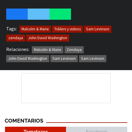
Tags:
Malcolm & Marie
Tráilers y videos
Sam Levinson
zendaya
John David Washington
Relaciones:
Malcolm & Marie
Zendaya
John David Washington
Sam Levinson
Sam Levinson
COMENTARIOS
Tomatazos
Facebook