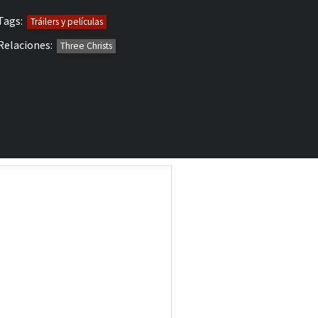
Tags:
Tráilers y películas
Relaciones:
Three Christs