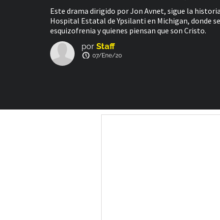
Este drama dirigido por Jon Avnet, sigue la histori
Hospital Estatal de Ypsilanti en Michigan, donde s
esquizofrenia y quienes piensan que son Cristo.
Staff
por
07/Ene/20