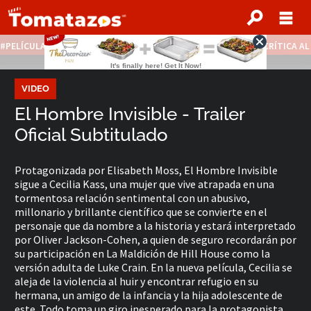
PELÍCULAS STREAMING GRATIS
NOTICIAS DESTACADAS
CRÍTICA A
VIDEO
El Hombre Invisible - Trailer
Oficial Subtitulado
Protagonizada por Elisabeth Moss, El Hombre Invisible
sigue a Cecilia Kass, una mujer que vive atrapada en una
tormentosa relación sentimental con un abusivo,
millonario y brillante científico que se convierte en el
personaje que da nombre a la historia y estará interpretado
por Oliver Jackson-Cohen, a quien de seguro recordarán por
su participación en La Maldición de Hill House como la
versión adulta de Luke Crain. En la nueva película, Cecilia se
aleja de la violencia al huir y encontrar refugio en su
hermana, un amigo de la infancia y la hija adolescente de
este. Todo toma un giro inesperado para la protagonista