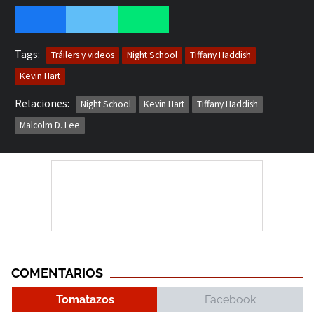
Tags:
Tráilers y videos
Night School
Tiffany Haddish
Kevin Hart
Relaciones:
Night School
Kevin Hart
Tiffany Haddish
Malcolm D. Lee
COMENTARIOS
Tomatazos
Facebook