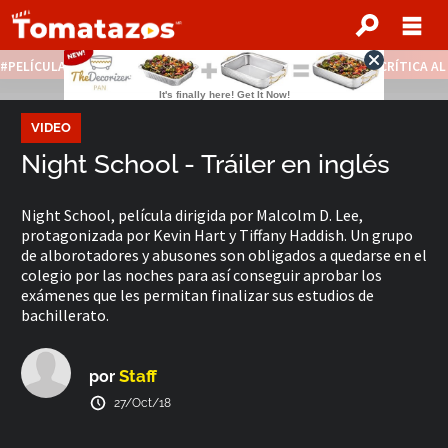
PELÍCULAS STREAMING GRATIS
NOTICIAS DESTACADAS
CRÍTICA A
VIDEO
Night School - Tráiler en inglés
Night School, película dirigida por Malcolm D. Lee,
protagonizada por Kevin Hart y Tiffany Haddish. Un grupo
de alborotadores y abusones son obligados a quedarse en el
colegio por las noches para así conseguir aprobar los
exámenes que les permitan finalizar sus estudios de
bachillerato.
Staff
por
27/Oct/18