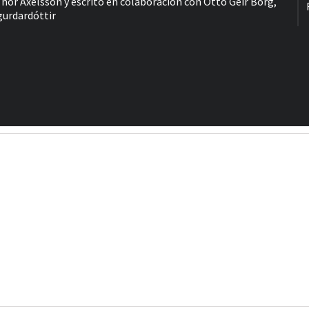
Thór Axelsson y escrito en colaboración con Ottó Geir Borg,
gurdardóttir