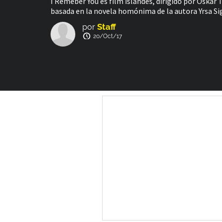
I Remeber You es film islandés, dirigido por Óskar 
basada en la novela homónima de la autora Yrsa Si
Staff
por
20/Oct/17