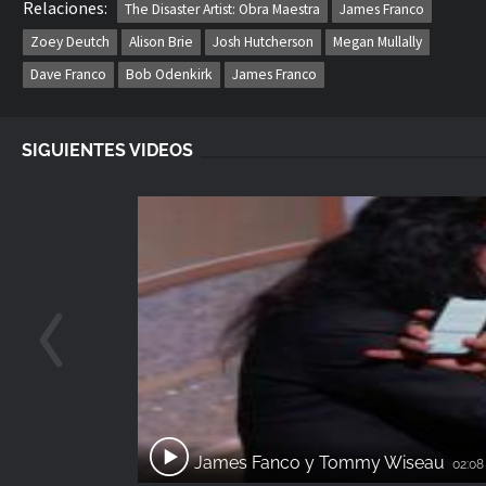
Relaciones:
The Disaster Artist: Obra Maestra
James Franco
Zoey Deutch
Alison Brie
Josh Hutcherson
Megan Mullally
Dave Franco
Bob Odenkirk
James Franco
SIGUIENTES VIDEOS
James Fanco y Tommy Wiseau
02:08