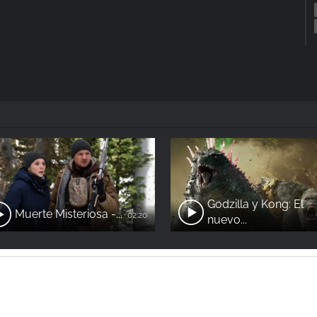
Godzilla y Kong: El
Muerte Misteriosa -...
02:20
nuevo...