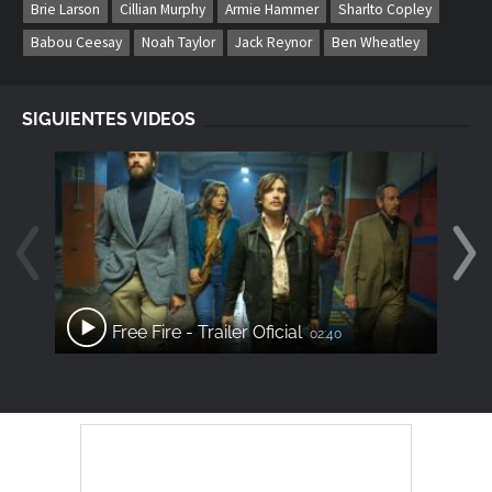
Brie Larson
Cillian Murphy
Armie Hammer
Sharlto Copley
Babou Ceesay
Noah Taylor
Jack Reynor
Ben Wheatley
SIGUIENTES VIDEOS
Free Fire - Trailer Oficial
02:40