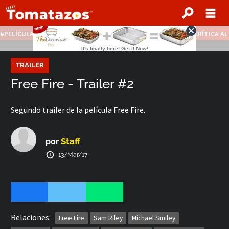
PELÍCULAS STREAMING GRATIS
NOTICIAS DESTACADAS
CRÍTICA A
TRAILER
Free Fire - Trailer #2
Segundo trailer de la película Free Fire.
Staff
por
13/Mar/17
Relaciones:
Free Fire
Sam Riley
Michael Smiley