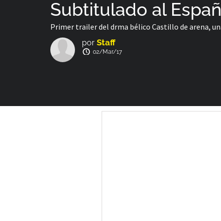
Subtitulado al Españ
Primer trailer del drma bélico Castillo de arena, un
Staff
por
02/Mar/17