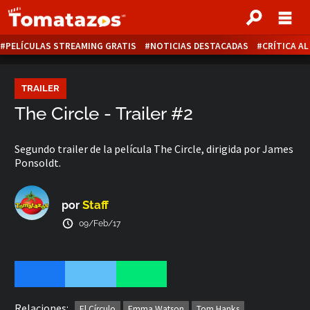
PELÍCULAS STREAMING GRATIS
NOTICIAS DESTACADAS
CRÍTICA A
TRAILER
The Circle - Trailer #2
Segundo trailer de la película The Circle, dirigida por James
Ponsoldt.
Staff
por
09/Feb/17
Relaciones:
El Círculo
Emma Watson
Tom Hanks