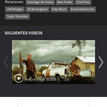
Relaciones:
Enemigo de Todos
Ben Foster
Chris Pine
Jeff Bridges
Gil Birmingham
Katy Mixon
David Mackenzie
Taylor Sheridan
SIGUIENTES VIDEOS
Hell or High Water -...
02:41