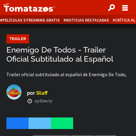
PELÍCULAS STREAMING GRATIS
NOTICIAS DESTACADAS
CRÍTICA A
TRAILER
Enemigo De Todos - Trailer
Oficial Subtitulado al Español
Trailer oficial subtitulado al español de Enemigo De Todo,
Staff
por
23/Ene/17