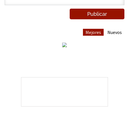
Mejores
Nuevos