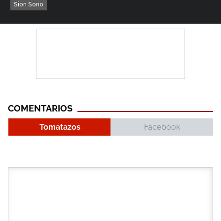
Sion Sono
COMENTARIOS
Tomatazos
Facebook