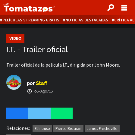
PELÍCULAS STREAMING GRATIS
NOTICIAS DESTACADAS
CRÍTICA A
VIDEO
I.T. - Trailer oficial
Trailer oficial de la película I.T., dirigida por John Moore.
Staff
por
06/Ago/16
Relaciones:
El Intruso
Pierce Brosnan
James Frecheville