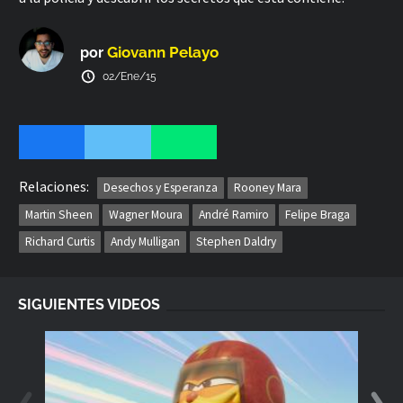
Confiando únicamente en dos misioneros americanos
(Martin Sheen y Rooney Mara).
Giovann Pelayo
por
02/Ene/15
Relaciones:
Desechos y Esperanza
Rooney Mara
Martin Sheen
Wagner Moura
André Ramiro
Felipe Braga
Richard Curtis
Andy Mulligan
Stephen Daldry
SIGUIENTES VIDEOS