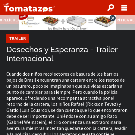
PELÍCULAS STREAMING GRATIS
NOTICIAS DESTACADAS
CRÍTICA A
TRAILER
Desechos y Esperanza - Trailer
Internacional
Cuando dos niños recolectores de basura de los barrios
bajos de Brasil encuentran una cartera entre los restos de
un basurero, poco se imaginaban que sus vidas estarían a
punto de cambiar para siempre. Pero cuando la policía
aparece, ofreciendo una recompensa atractiva por el
retorno de la cartera, los niños Rafael (Rickson Tevez) y
Gardo (Luis Eduardo), se dan cuenta que lo que encontraron
debe de ser importante. Uniéndose con su amigo Rato
(Gabriel Weinstein), el trio comienza una extraordinaria
aventura mientras intentan quedarse con la cartera, evadir
a la policía y descubrir los secretos que esta contiene.