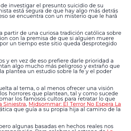
de investigar el presunto suicidio de su
nista está segura de que hay algo más detrás
 eso se encuentra con un misterio que le hará
 a partir de una curiosa tradición católica sobre
guion con la premisa de que si alguien muere
 por un tiempo este sitio queda desprotegido
cos y en vez de eso prefiere darle prioridad a
sentan algo mucho más peligroso y extraño que
a plantea un estudio sobre la fe y el poder
vuelta al tema, o al menos ofrecer una visión
e los horrores que plantean, tal y como sucede
tomar los famosos cultos para retratar lo que
 Siniestra
,
Midsommar: El Terror No Espera La
tica que guía a su propia hija al camino de la
, pero algunas basadas en hechos reales nos