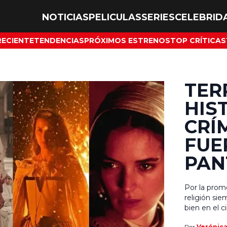
NOTICIAS
PELICULAS
SERIES
CELEBRID
RECIENTE
TENDENCIAS
PRÓXIMOS ESTRENOS
TOP CRÍTICAS
TER
HIS
CRÍ
FUE
PAN
Por la prome
religión si
bien en el ci
terror es u
Por
Verónic