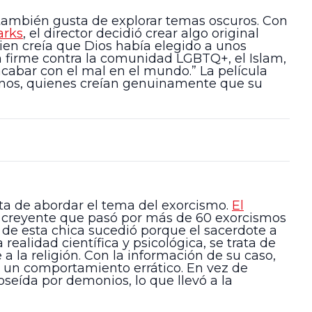
l también gusta de explorar temas oscuros. Con
arks
, el director decidió crear algo original
uien creía que Dios había elegido a unos
ón firme contra la comunidad LGBTQ+, el Islam,
cabar con el mal en el mundo.” La película
anos, quienes creían genuinamente que su
nta de abordar el tema del exorcismo.
El
 creyente que pasó por más de 60 exorcismos
de esta chica sucedió porque el sacerdote a
ealidad científica y psicológica, se trata de
 la religión. Con la información de su caso,
ar un comportamiento errático. En vez de
seída por demonios, lo que llevó a la