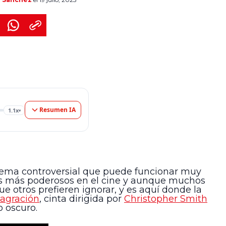
an que […]
Resumen IA
1.1x
▾
un tema controversial que puede funcionar muy
éneros más poderosos en el cine y aunque muchos
e otros prefieren ignorar, y es aquí donde la
agración
, cinta dirigida por
Christopher Smith
o oscuro.