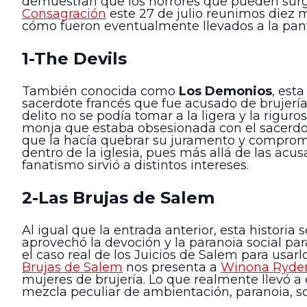
demuestran que los horrores que pueden surgir
Consagración
este 27 de julio reunimos diez m
cómo fueron eventualmente llevados a la pant
1-The Devils
También conocida como
Los Demonios
, est
sacerdote francés que fue acusado de brujería
delito no se podía tomar a la ligera y la rigu
monja que estaba obsesionada con el sacerdote
que la hacía quebrar su juramento y compromis
dentro de la iglesia, pues más allá de las acus
fanatismo sirvió a distintos intereses.
2-Las Brujas de Salem
Al igual que la entrada anterior, esta histori
aprovechó la devoción y la paranoia social pa
el caso real de los Juicios de Salem para usa
Brujas de Salem
nos presenta a
Winona Ryde
mujeres de brujería. Lo que realmente llevó a
mezcla peculiar de ambientación, paranoia, so