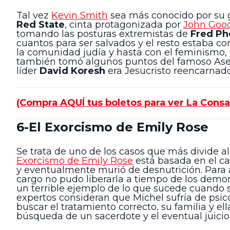
Tal vez
Kevin Smith
sea más conocido por su 
Red State
, cinta protagonizada por
John Go
tomando las posturas extremistas de
Fred Ph
cuantos para ser salvados y el resto estaba co
la comunidad judía y hasta con el feminismo,
también tomó algunos puntos del famoso Ased
líder
David Koresh
era Jesucristo reencarnado
(Compra
AQUÍ
tus boletos para ver La Cons
6-El Exorcismo de Emily Rose
Se trata de uno de los casos que más divide a
Exorcismo de Emily Rose
está basada en el c
y eventualmente murió de desnutrición. Para 
cargo no pudo liberarla a tiempo de los demoni
un terrible ejemplo de lo que sucede cuando s
expertos consideran que Michel sufría de psico
buscar el tratamiento correcto, su familia y 
búsqueda de un sacerdote y el eventual juicio