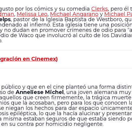
gusto por los cómics y su comedia
Clerks
, pero é
odman
,
Melissa Leo
,
Michael Angarano
y
Michael P
elps
, pastor de la Iglesia Baptista de Westboro, q
ndenado al infierno. Esta iglesia tiene una posici
 y no dudan en promover crímenes de odio para “a
io de Waco que involucró al culto de los Davidi
.
agración en Cinemex)
l público y que en el cine planteó una forma disti
aso de
Anneliese Michel
, una joven alemana muy
aquellos que creen firmemente, la trágica muerte 
os que la acosaban, pero para los que conocen la r
e niegan los hechos para dar espacio únicamente a
sis epiléptica, lo que la hacía alucinar y present
ella misma estaban seguros de que estaba siendo po
 en su contra por homicidio negligente.