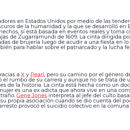
izadores en Estados Unidos por medio de las tende
curos de la humanidad y la que se desarrolló en
hechos, sí está basada en eventos reales y toma 
ujas de Zugarramundi de 1609. La cinta dirigida po
das de brujería luego de acudir a una fiesta en l
ién para hablar sobre el patriarcado y la lucha fe
racias a
X
y
Pearl
, pero su camino por el género de
el rumbo de su carrera y aunque no se trata de una
res de la historia. La cinta está hecha como un d
 mujer es una ex adicta que ahora vive en una co
xtraño.
Gene Jones
interpreta al jefe del culto ba
su propia asociación cuando se dio cuenta del pod
e arresto provocó el suicidio colectivo en la co