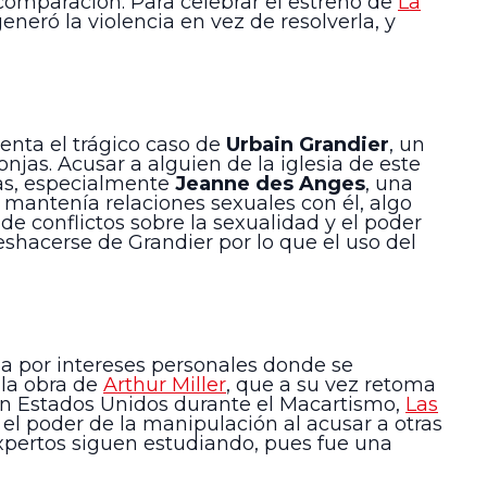
 comparación. Para celebrar el estreno de
La
neró la violencia en vez de resolverla, y
cuenta el trágico caso de
Urbain Grandier
, un
jas. Acusar a alguien de la iglesia de este
imas, especialmente
Jeanne des Anges
, una
 mantenía relaciones sexuales con él, algo
e conflictos sobre la sexualidad y el poder
deshacerse de Grandier por lo que el uso del
ada por intereses personales donde se
 la obra de
Arthur Miller
, que a su vez retoma
 en Estados Unidos durante el Macartismo,
Las
el poder de la manipulación al acusar a otras
expertos siguen estudiando, pues fue una