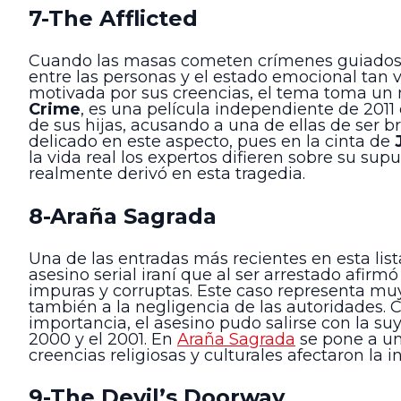
7-The Afflicted
Cuando las masas cometen crímenes guiados po
entre las personas y el estado emocional tan 
motivada por sus creencias, el tema toma un 
Crime
, es una película independiente de 201
de sus hijas, acusando a una de ellas de ser b
delicado en este aspecto, pues en la cinta de
la vida real los expertos difieren sobre su s
realmente derivó en esta tragedia.
8-Araña Sagrada
Una de las entradas más recientes en esta lista
asesino serial iraní que al ser arrestado afir
impuras y corruptas. Este caso representa muy
también a la negligencia de las autoridades. C
importancia, el asesino pudo salirse con la s
2000 y el 2001. En
Araña Sagrada
se pone a un
creencias religiosas y culturales afectaron la i
9-The Devil’s Doorway