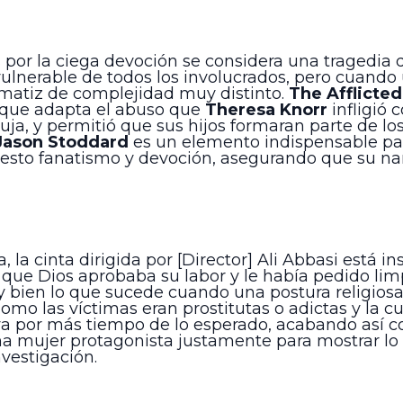
r la ciega devoción se considera una tragedia qu
vulnerable de todos los involucrados, pero cuando
matiz de complejidad muy distinto.
The Afflicted
1 que adapta el abuso que
Theresa Knorr
infligió 
ruja, y permitió que sus hijos formaran parte de lo
Jason Stoddard
es un elemento indispensable par
upuesto fanatismo y devoción, asegurando que su na
, la cinta dirigida por [Director] Ali Abbasi está 
mó que Dios aprobaba su labor y le había pedido lim
 bien lo que sucede cuando una postura religiosa 
omo las víctimas eran prostitutas o adictas y la 
uya por más tiempo de lo esperado, acabando así co
a mujer protagonista justamente para mostrar lo 
nvestigación.