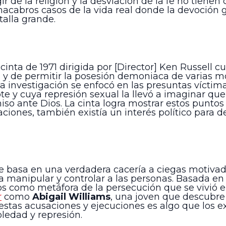
 de la religión y la desviación de la fe no tienen
acabros casos de la vida real donde la devoción ge
alla grande.
a cinta de 1971 dirigida por [Director] Ken Russell 
 y de permitir la posesión demoniaca de varias mon
rosa investigación se enfocó en las presuntas víct
 y cuya represión sexual la llevó a imaginar que
o ante Dios. La cinta logra mostrar estos puntos d
aciones, también existía un interés político para 
a se basa en una verdadera cacería a ciegas motiv
ra manipular y controlar a las personas. Basada en
rlos como metáfora de la persecución que se vivió
r
como
Abigail Williams
, una joven que descubre 
 estas acusaciones y ejecuciones es algo que los 
ledad y represión.