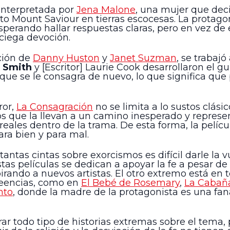
 interpretada por
Jena Malone
, una mujer que deci
to Mount Saviour en tierras escocesas. La protago
esperando hallar respuestas claras, pero en vez de
 ciega devoción.
ción de
Danny Huston
y
Janet Suzman
, se trabajó
r Smith
y [Escritor] Laurie Cook desarrollaron el 
 que se le consagra de nuevo, lo que significa que
ror,
La Consagración
no se limita a lo sustos clási
mos que la llevan a un camino inesperado y repre
eales dentro de la trama. De esta forma, la películ
ara bien y para mal.
 tantas cintas sobre exorcismos es difícil darle la 
stas películas se dedican a apoyar la fe a pesar d
pirando a nuevos artistas. El otro extremo está en 
reencias, como en
El Bebé de Rosemary
,
La Cabaña
nto
, donde la madre de la protagonista es una faná
rar todo tipo de historias extremas sobre el tema