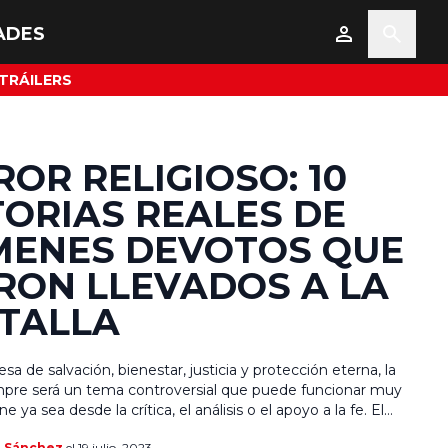
ADES
TRÁILERS
ROR RELIGIOSO: 10
TORIAS REALES DE
MENES DEVOTOS QUE
RON LLEVADOS A LA
TALLA
sa de salvación, bienestar, justicia y protección eterna, la
empre será un tema controversial que puede funcionar muy
ne ya sea desde la crítica, el análisis o el apoyo a la fe. El
no de los géneros más poderosos en el cine y aunque
a Sánchez
el 19 julio, 2023