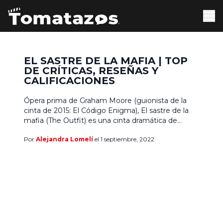
EL SASTRE DE LA MAFIA | TOP
DE CRÍTICAS, RESEÑAS Y
CALIFICACIONES
Ópera prima de Graham Moore (guionista de la
cinta de 2015: El Código Enigma), El sastre de la
mafia (The Outfit) es una cinta dramática de
misterio y crimen de 105 minutos de duración.
Por
Alejandra Lomelí
el 1 septiembre, 2022
Con un guión a cargo de [Escritor] Johnathan
McClain y el propio Graham Moore, El sastre de la
mafia es una […]