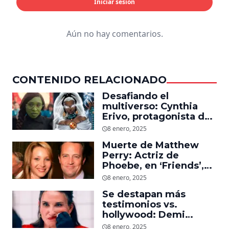
Iniciar sesión
Aún no hay comentarios.
CONTENIDO RELACIONADO
Desafiando el
multiverso: Cynthia
Erivo, protagonista de
‘Wicked’, quiere ser
8 enero, 2025
Storm en el MCU
Muerte de Matthew
Perry: Actriz de
Phoebe, en ‘Friends’,
descubre un emotivo
8 enero, 2025
mensaje que el actor le
Se destapan más
dejó
testimonios vs.
hollywood: Demi
Moore, protagonista de
8 enero, 2025