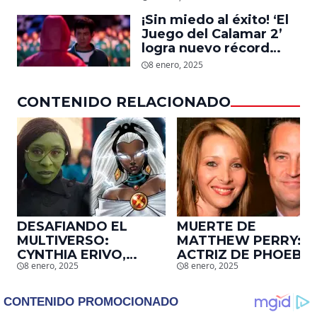
‘La Sustancia’, revela el
¡Sin miedo al éxito! ‘El
daño que le hizo la
Juego del Calamar 2’
industria a su cuerpo
logra nuevo récord
mundial en tan solo 11
8 enero, 2025
días en Netflix
CONTENIDO RELACIONADO
DESAFIANDO EL
MUERTE DE
MULTIVERSO:
MATTHEW PERRY:
CYNTHIA ERIVO,
ACTRIZ DE PHOEBE,
8 enero, 2025
8 enero, 2025
PROTAGONISTA DE
EN ‘FRIENDS’,
‘WICKED’, QUIERE
DESCUBRE UN
SER STORM EN EL
EMOTIVO MENSAJE
MCU
QUE EL ACTOR LE