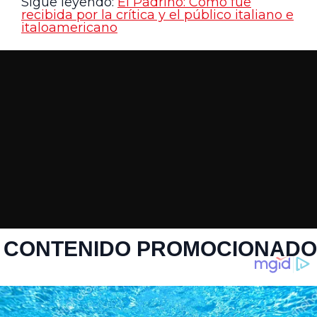
Sigue leyendo:
El Padrino: Cómo fue
recibida por la crítica y el público italiano e
italoamericano