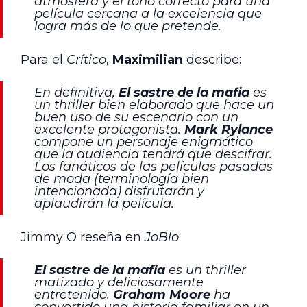
atmósfera y el tono correcto para una
película cercana a la excelencia que
logra más de lo que pretende.
Para el
Crítico
,
Maximilian
describe:
En definitiva,
El sastre de la mafia
es
un thriller bien elaborado que hace un
buen uso de su escenario con un
excelente protagonista.
Mark Rylance
compone un personaje enigmático
que la audiencia tendrá que descifrar.
Los fanáticos de las películas pasadas
de moda (terminología bien
intencionada) disfrutarán y
aplaudirán la película.
Jimmy O reseña en
JoBlo
:
El sastre de la mafia
es un thriller
matizado y deliciosamente
entretenido.
Graham Moore
ha
convertido una historia familiar en un