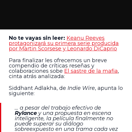
No te vayas sin leer:
Keanu Reeves
protagonizará su primera serie producida
por Martin Scorsese y Leonardo DiCaprio
Para finalizar les ofrecemos un breve
compendio de críticas reseñas y
colaboraciones sobe
El sastre de la mafia
,
cinta atrás analizada:
Siddhant Adlakha, de
Indie Wire
, apunta lo
siguiente:
… a pesar del trabajo efectivo de
Rylance
y una propuesta en escena
inteligente, la película finalmente no
puede superar su diálogo
sobreexpuesto en una trama cada vez