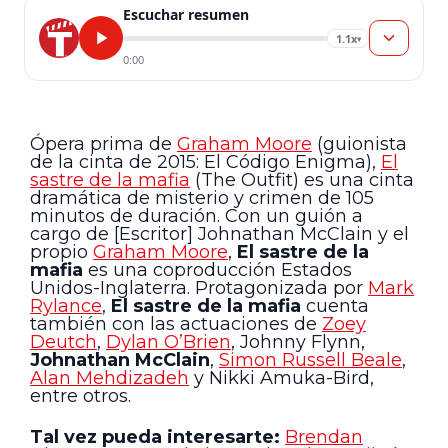
Escuchar resumen
1.1x
▾
0:00
Ópera prima de
Graham Moore
(guionista
de la cinta de 2015: El Código Enigma),
El
sastre de la mafia
(The Outfit) es una cinta
dramática de misterio y crimen de 105
minutos de duración. Con un guión a
cargo de [Escritor] Johnathan McClain y el
propio
Graham Moore
,
El sastre de la
mafia
es una coproducción Estados
Unidos-Inglaterra. Protagonizada por
Mark
Rylance
,
El sastre de la mafia
cuenta
también con las actuaciones de
Zoey
Deutch
,
Dylan O’Brien
, Johnny Flynn,
Johnathan McClain
,
Simon Russell Beale
,
Alan Mehdizadeh
y Nikki Amuka-Bird,
entre otros.
Tal vez pueda interesarte:
Brendan