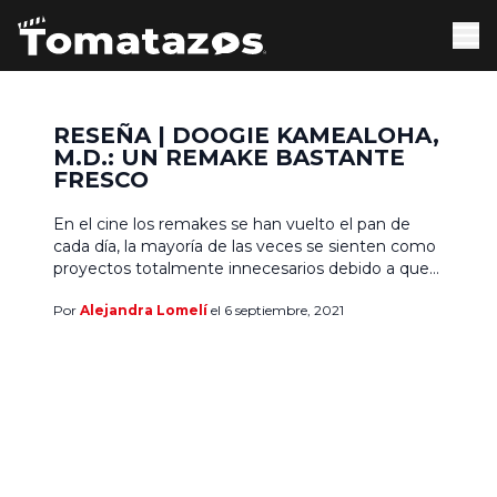
RESEÑA | DOOGIE KAMEALOHA,
M.D.: UN REMAKE BASTANTE
FRESCO
En el cine los remakes se han vuelto el pan de
cada día, la mayoría de las veces se sienten como
proyectos totalmente innecesarios debido a que
la original destacó tanto que es difícil sustituirla,
Por
Alejandra Lomelí
el 6 septiembre, 2021
pero en ocasiones también nos hemos
encontrado con propuestas interesantes que no
pretenden ser una copia exacta y logran
mantener […]