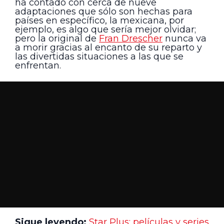
ha contado con cerca de nueve
adaptaciones que sólo son hechas para
países en específico, la mexicana, por
ejemplo, es algo que sería mejor olvidar;
pero la original de
Fran Drescher
nunca va
a morir gracias al encanto de su reparto y
las divertidas situaciones a las que se
enfrentan.
Sigue leyendo:
Star Plus: películas y series