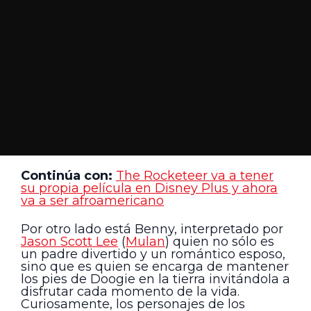
Continúa con:
The Rocketeer va a tener
su propia película en Disney Plus y ahora
va a ser afroamericano
Por otro lado está Benny, interpretado por
Jason Scott Lee
(
Mulan
) quien no sólo es
un padre divertido y un romántico esposo,
sino que es quien se encarga de mantener
los pies de Doogie en la tierra invitándola a
disfrutar cada momento de la vida.
Curiosamente, los personajes de los