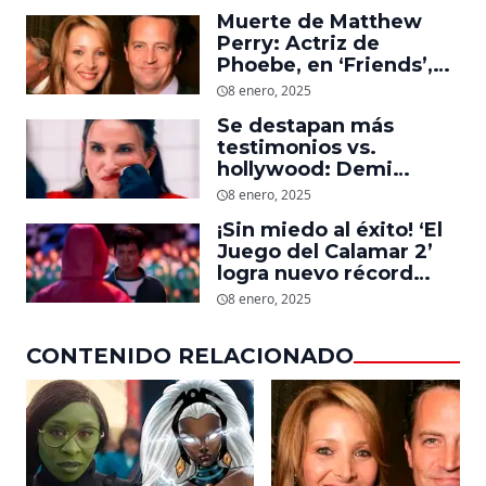
Storm en el MCU
Muerte de Matthew
Perry: Actriz de
Phoebe, en ‘Friends’,
descubre un emotivo
8 enero, 2025
mensaje que el actor le
Se destapan más
dejó
testimonios vs.
hollywood: Demi
Moore, protagonista de
8 enero, 2025
‘La Sustancia’, revela el
¡Sin miedo al éxito! ‘El
daño que le hizo la
Juego del Calamar 2’
industria a su cuerpo
logra nuevo récord
mundial en tan solo 11
8 enero, 2025
días en Netflix
CONTENIDO RELACIONADO