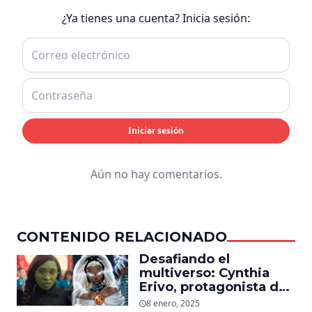
¿Ya tienes una cuenta? Inicia sesión:
Iniciar sesión
Aún no hay comentarios.
CONTENIDO RELACIONADO
Desafiando el
multiverso: Cynthia
Erivo, protagonista de
‘Wicked’, quiere ser
8 enero, 2025