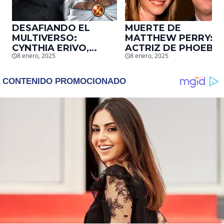
DESAFIANDO EL
MUERTE DE
MULTIVERSO:
MATTHEW PERRY:
CYNTHIA ERIVO,
ACTRIZ DE PHOEBE,
8 enero, 2025
8 enero, 2025
PROTAGONISTA DE
EN ‘FRIENDS’,
‘WICKED’, QUIERE
DESCUBRE UN
SER STORM EN EL
EMOTIVO MENSAJE
MCU
QUE EL ACTOR LE
DEJÓ