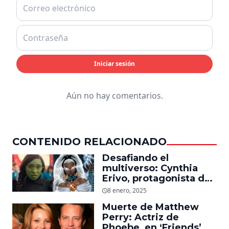
Iniciar sesión
Aún no hay comentarios.
CONTENIDO RELACIONADO
Desafiando el
multiverso: Cynthia
Erivo, protagonista de
‘Wicked’, quiere ser
8 enero, 2025
Storm en el MCU
Muerte de Matthew
Perry: Actriz de
Phoebe, en ‘Friends’,