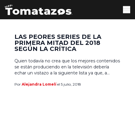
LAS PEORES SERIES DE LA
PRIMERA MITAD DEL 2018
SEGÚN LA CRÍTICA
Quien todavía no crea que los mejores contenidos
se están produciendo en la televisión debería
echar un vistazo a la siguiente lista ya que, a
diferencia de nuestra revisión en torno a las
Por
Alejandra Lomelí
el 5 julio, 2018
peores películas que llegaron a la gran pantalla
durante el primer semestre del año en la que
hasta hubo de sobra, en […]