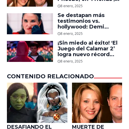
descubre un emotivo
8 enero, 2025
mensaje que el actor le
Se destapan más
dejó
testimonios vs.
hollywood: Demi
Moore, protagonista de
8 enero, 2025
‘La Sustancia’, revela el
¡Sin miedo al éxito! ‘El
daño que le hizo la
Juego del Calamar 2’
industria a su cuerpo
logra nuevo récord
mundial en tan solo 11
8 enero, 2025
días en Netflix
CONTENIDO RELACIONADO
DESAFIANDO EL
MUERTE DE