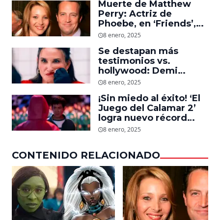
Muerte de Matthew
Perry: Actriz de
Phoebe, en ‘Friends’,
descubre un emotivo
8 enero, 2025
mensaje que el actor le
Se destapan más
dejó
testimonios vs.
hollywood: Demi
Moore, protagonista de
8 enero, 2025
‘La Sustancia’, revela el
¡Sin miedo al éxito! ‘El
daño que le hizo la
Juego del Calamar 2’
industria a su cuerpo
logra nuevo récord
mundial en tan solo 11
8 enero, 2025
días en Netflix
CONTENIDO RELACIONADO