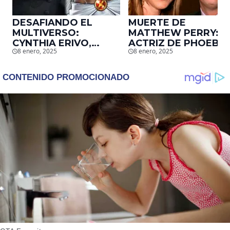
DESAFIANDO EL
MUERTE DE
MULTIVERSO:
MATTHEW PERRY:
CYNTHIA ERIVO,
ACTRIZ DE PHOEBE,
8 enero, 2025
8 enero, 2025
PROTAGONISTA DE
EN ‘FRIENDS’,
‘WICKED’, QUIERE
DESCUBRE UN
SER STORM EN EL
EMOTIVO MENSAJE
MCU
QUE EL ACTOR LE
DEJÓ