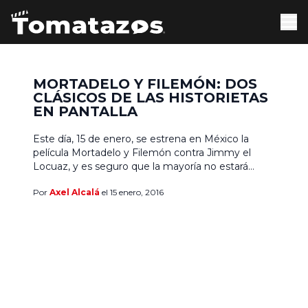
MORTADELO Y FILEMÓN: DOS
CLÁSICOS DE LAS HISTORIETAS
EN PANTALLA
Este día, 15 de enero, se estrena en México la
película Mortadelo y Filemón contra Jimmy el
Locuaz, y es seguro que la mayoría no estará
familiarizada con estos dos personajes; ¿quiénes
Por
Axel Alcalá
el 15 enero, 2016
son y de dónde vienen? Bien, a continuación
sabrás la respuesta y podrás ver la película con la
satisfacción de saber que estás […]