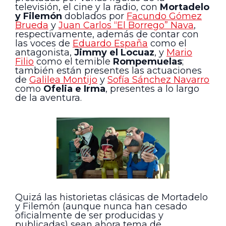
televisión, el cine y la radio, con
Mortadelo
y Filemón
doblados por
Facundo Gómez
Brueda
y
Juan Carlos “El Borrego” Nava
,
respectivamente, además de contar con
las voces de
Eduardo España
como el
antagonista,
Jimmy el Locuaz
, y
Mario
Filio
como el temible
Rompemuelas
;
también están presentes las actuaciones
de
Galilea Montijo
y
Sofía Sánchez Navarro
como
Ofelia e Irma
, presentes a lo largo
de la aventura.
Quizá las historietas clásicas de Mortadelo
y Filemón (aunque nunca han cesado
oficialmente de ser producidas y
publicadas) sean ahora tema de