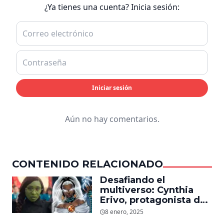
¿Ya tienes una cuenta? Inicia sesión:
Iniciar sesión
Aún no hay comentarios.
CONTENIDO RELACIONADO
Desafiando el
multiverso: Cynthia
Erivo, protagonista de
‘Wicked’, quiere ser
8 enero, 2025
Storm en el MCU