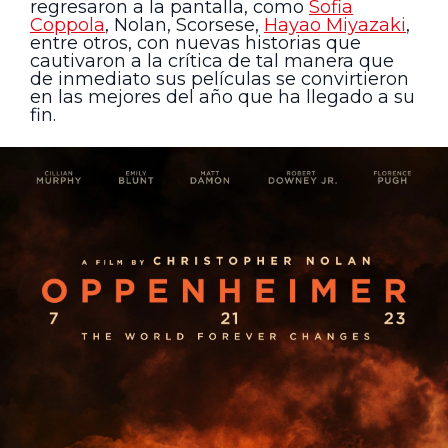
regresaron a la pantalla, como
Sofia
Coppola
, Nolan, Scorsese,
Hayao Miyazaki
,
entre otros, con nuevas historias que
cautivaron a la crítica de tal manera que
de inmediato sus películas se convirtieron
en las mejores del año que ha llegado a su
fin.