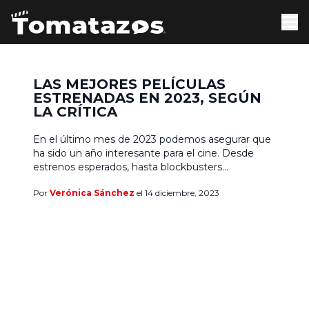
LAS MEJORES PELÍCULAS
ESTRENADAS EN 2023, SEGÚN
LA CRÍTICA
En el último mes de 2023 podemos asegurar que
ha sido un año interesante para el cine. Desde
estrenos esperados, hasta blockbusters
inesperados y el fracaso de varias títulos, las
Por
Verónica Sánchez
el 14 diciembre, 2023
películas que llegaron a las salas no han
defraudado: incluso aquellas que no tuvieron el
desempeño esperado han dado de qué hablar, a
pesar de […]