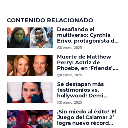
CONTENIDO RELACIONADO
Desafiando el
multiverso: Cynthia
Erivo, protagonista de
‘Wicked’, quiere ser
8 enero, 2025
Storm en el MCU
Muerte de Matthew
Perry: Actriz de
Phoebe, en ‘Friends’,
descubre un emotivo
8 enero, 2025
mensaje que el actor le
Se destapan más
dejó
testimonios vs.
hollywood: Demi
Moore, protagonista de
8 enero, 2025
‘La Sustancia’, revela el
¡Sin miedo al éxito! ‘El
daño que le hizo la
Juego del Calamar 2’
industria a su cuerpo
logra nuevo récord