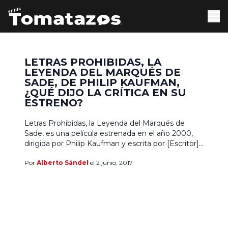
LETRAS PROHIBIDAS, LA
LEYENDA DEL MARQUÉS DE
SADE, DE PHILIP KAUFMAN,
¿QUÉ DIJO LA CRÍTICA EN SU
ESTRENO?
Letras Prohibidas, la Leyenda del Marqués de
Sade, es una película estrenada en el año 2000,
dirigida por Philip Kaufman y escrita por [Escritor]
Doug Wright , está basada en la obra de teatro
Por
Alberto Sándel
el 2 junio, 2017
Quills, del mismo autor, inspirada en la vida del
Marqués de Sade, reimaginando el último año del
controversial escritor francés, fallecido […]