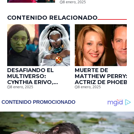
mundial en tan solo 11
8 enero, 2025
días en Netflix
CONTENIDO RELACIONADO
DESAFIANDO EL
MUERTE DE
MULTIVERSO:
MATTHEW PERRY:
CYNTHIA ERIVO,
ACTRIZ DE PHOEBE,
8 enero, 2025
8 enero, 2025
PROTAGONISTA DE
EN ‘FRIENDS’,
‘WICKED’, QUIERE
DESCUBRE UN
SER STORM EN EL
EMOTIVO MENSAJE
MCU
QUE EL ACTOR LE
DEJÓ