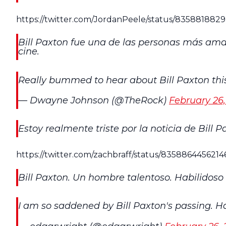
https://twitter.com/JordanPeele/status/83588188
Bill Paxton fue una de las personas más amab
cine.
Really bummed to hear about Bill Paxton this
— Dwayne Johnson (@TheRock)
February 26,
Estoy realmente triste por la noticia de Bill
https://twitter.com/zachbraff/status/835886445621
Bill Paxton. Un hombre talentoso. Habilidos
I am so saddened by Bill Paxton's passing. Ha