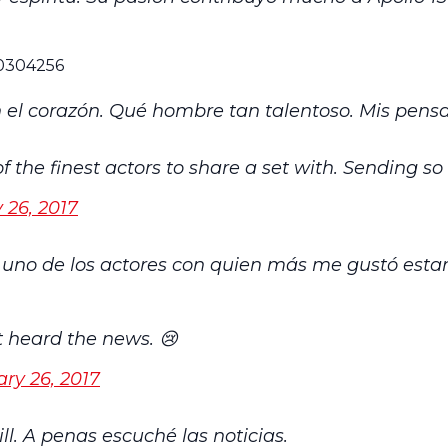
90304256
on el corazón. Qué hombre tan talentoso. Mis pens
f the finest actors to share a set with. Sending so
 26, 2017
n uno de los actores con quien más me gustó est
st heard the news. 😢
ry 26, 2017
l. A penas escuché las noticias.