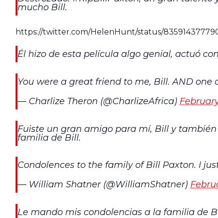
mucho Bill.
https://twitter.com/HelenHunt/status/8359143777
Él hizo de esta película algo genial, actuó c
You were a great friend to me, Bill. AND one o
— Charlize Theron (@CharlizeAfrica)
February
Fuiste un gran amigo para mí, Bill y tambié
familia de Bill.
Condolences to the family of Bill Paxton. I ju
— William Shatner (@WilliamShatner)
Februa
Le mando mis condolencias a la familia de Bil