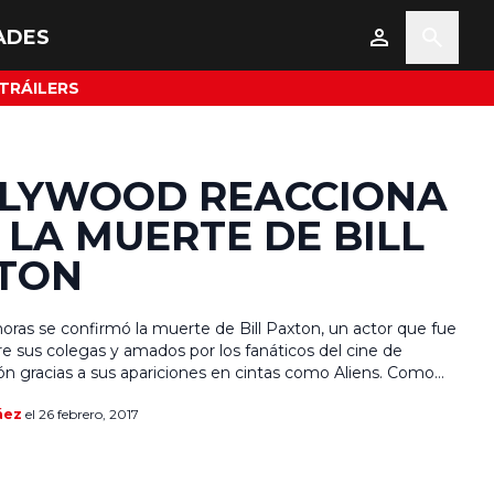
ADES
TRÁILERS
LYWOOD REACCIONA
 LA MUERTE DE BILL
TON
oras se confirmó la muerte de Bill Paxton, un actor que fue
re sus colegas y amados por los fanáticos del cine de
ión gracias a sus apariciones en cintas como Aliens. Como
rarse, la muerte de Paxton es algo que ha sacudido a la
áez
el 26 febrero, 2017
l entretenimiento de […]