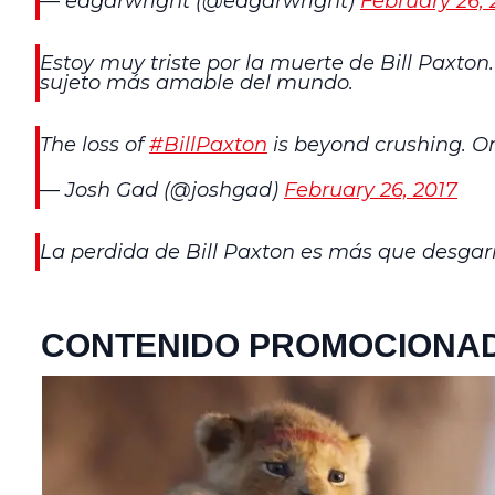
— edgarwright (@edgarwright)
February 26, 
Estoy muy triste por la muerte de Bill Paxton
sujeto más amable del mundo.
The loss of
#BillPaxton
is beyond crushing. On
— Josh Gad (@joshgad)
February 26, 2017
La perdida de Bill Paxton es más que desgar