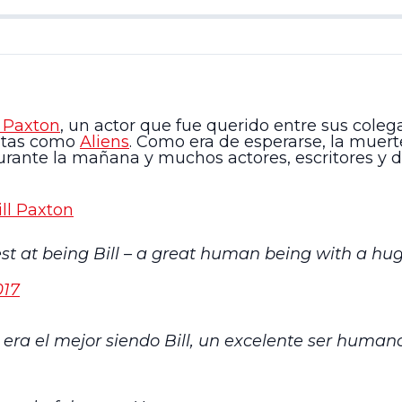
l Paxton
, un actor que fue querido entre sus coleg
intas como
Aliens
. Como era de esperarse, la muert
urante la mañana y muchos actores, escritores y d
ill Paxton
est at being Bill – a great human being with a hug
017
o era el mejor siendo Bill, un excelente ser hum