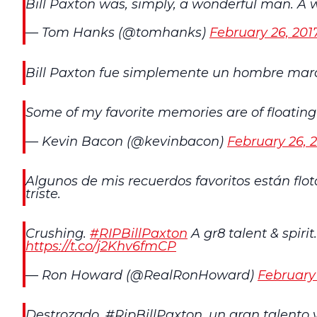
Bill Paxton was, simply, a wonderful man. A
— Tom Hanks (@tomhanks)
February 26, 201
Bill Paxton fue simplemente un hombre mara
Some of my favorite memories are of floating a
— Kevin Bacon (@kevinbacon)
February 26, 
Algunos de mis recuerdos favoritos están flot
triste.
Crushing.
#RIPBillPaxton
A gr8 talent & spiri
https://t.co/j2Khv6fmCP
— Ron Howard (@RealRonHoward)
February 
Destrozado. #RipBillPaxton, un gran talento y