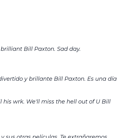
rilliant Bill Paxton. Sad day.
ertido y brillante Bill Paxton. Es una día
l his wrk. We'll miss the hell out of U Bill
 y sus otras películas. Te extrañaremos