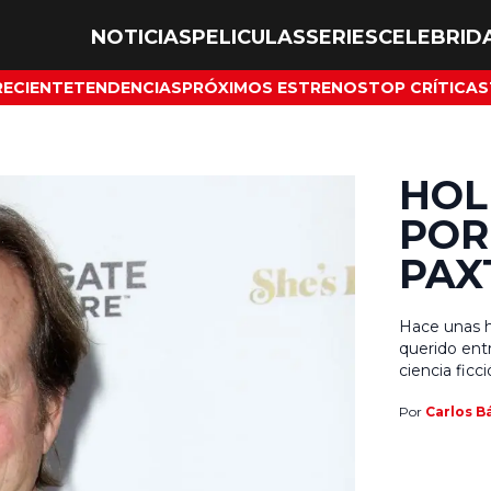
NOTICIAS
PELICULAS
SERIES
CELEBRID
RECIENTE
TENDENCIAS
PRÓXIMOS ESTRENOS
TOP CRÍTICAS
HOL
POR
PAX
Hace unas h
querido ent
ciencia ficc
era de espe
Por
Carlos B
industria de