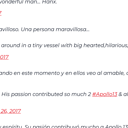
 wonderful man… Hanx.
7
villoso. Una persona maravillosa…
round in a tiny vessel with big hearted,hilarious,b
2017
ando en este momento y en ellos veo al amable, div
t. His passion contributed so much 2
#Apollo13
& al
26, 2017
 espíritu. Su pasión contribuyó mucho a Apollo 13